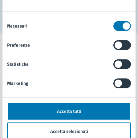
Segnala disservizio
Selezione
Necessari
del
consenso
Preferenze
Statistiche
Comune di Napoli
Marketing
AMMINISTRAZIONE
Aree amministrative
Organi di governo
Municipalità
Accetta tutti
Uffici
Enti e fondazioni
Accetta selezionati
Politici