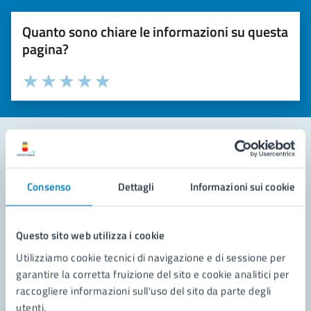
Quanto sono chiare le informazioni su questa
pagina?
Valuta la chiarezza delle informazioni (da 1 a 5 stelle)
Seleziona il numero di stelle per valutare la chiarezza delle i
Valuta 1 stelle su 5
Valuta 2 stelle su 5
Valuta 3 stelle su 5
Valuta 4 stelle su 5
Valuta 5 stelle su 5
Contatta il comune
Consenso
Dettagli
Informazioni sui cookie
Leggi le domande frequenti
Richiedi assistenza
Questo sito web utilizza i cookie
Utilizziamo cookie tecnici di navigazione e di sessione per
Prenota appuntamento
garantire la corretta fruizione del sito e cookie analitici per
raccogliere informazioni sull'uso del sito da parte degli
Problemi in città
utenti.