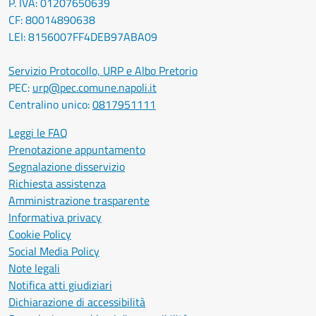
P. IVA: 01207650639
CF: 80014890638
LEI: 8156007FF4DEB97ABA09
Servizio Protocollo, URP e Albo Pretorio
PEC:
urp@pec.comune.napoli.it
Centralino unico:
0817951111
Leggi le FAQ
Prenotazione appuntamento
Segnalazione disservizio
Richiesta assistenza
Amministrazione trasparente
Informativa privacy
Cookie Policy
Social Media Policy
Note legali
Notifica atti giudiziari
Dichiarazione di accessibilità