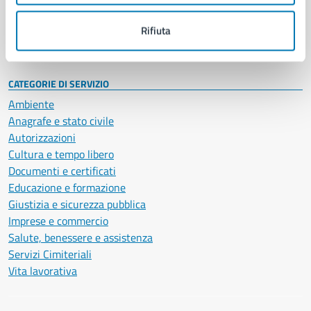
Personale amministrativo
Documenti e dati
Rifiuta
Intranet, posta aziendale e protocollo
CATEGORIE DI SERVIZIO
Ambiente
Anagrafe e stato civile
Autorizzazioni
Cultura e tempo libero
Documenti e certificati
Educazione e formazione
Giustizia e sicurezza pubblica
Imprese e commercio
Salute, benessere e assistenza
Servizi Cimiteriali
Vita lavorativa