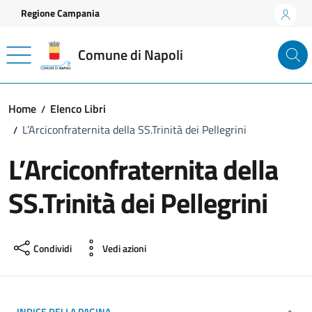
Vai ai contenuti
Vai al footer
Regione Campania
Comune di Napoli
Home
Elenco Libri
L’Arciconfraternita della SS.Trinità dei Pellegrini
L’Arciconfraternita della
SS.Trinità dei Pellegrini
Condividi
Vedi azioni
INDICE DELLA PAGINA