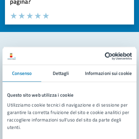
pagina?
Valuta la chiarezza delle informazioni (da 1 a 5 stelle)
Seleziona il numero di stelle per valutare la chiarezza delle i
Valuta 1 stelle su 5
Valuta 2 stelle su 5
Valuta 3 stelle su 5
Valuta 4 stelle su 5
Valuta 5 stelle su 5
Contatta il comune
Leggi le domande frequenti
Consenso
Dettagli
Informazioni sui cookie
Richiedi assistenza
Questo sito web utilizza i cookie
Prenota appuntamento
Utilizziamo cookie tecnici di navigazione e di sessione per
Problemi in città
garantire la corretta fruizione del sito e cookie analitici per
raccogliere informazioni sull'uso del sito da parte degli
Segnala disservizio
utenti.