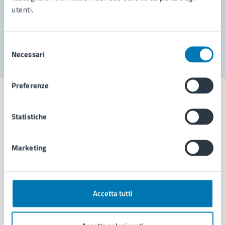
utenti.
Problemi in città
Segnala disservizio
Selezione
Necessari
del
consenso
Preferenze
Statistiche
Comune di Napoli
Marketing
AMMINISTRAZIONE
Aree amministrative
Organi di governo
Accetta tutti
Municipalità
Uffici