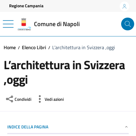
Vai ai contenuti
Vai al footer
Regione Campania
Comune di Napoli
Home
Elenco Libri
L’architettura in Svizzera ,oggi
L’architettura in Svizzera
,oggi
Condividi
Vedi azioni
INDICE DELLA PAGINA