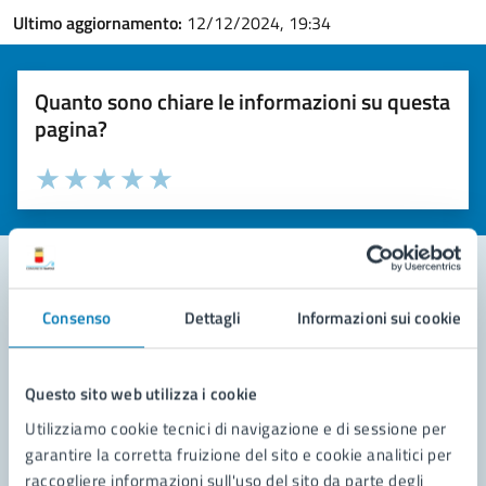
Ultimo aggiornamento:
12/12/2024, 19:34
Quanto sono chiare le informazioni su questa
pagina?
Valuta la chiarezza delle informazioni (da 1 a 5 stelle)
Seleziona il numero di stelle per valutare la chiarezza delle i
Valuta 1 stelle su 5
Valuta 2 stelle su 5
Valuta 3 stelle su 5
Valuta 4 stelle su 5
Valuta 5 stelle su 5
Consenso
Dettagli
Informazioni sui cookie
Contatta il comune
Leggi le domande frequenti
Questo sito web utilizza i cookie
Richiedi assistenza
Utilizziamo cookie tecnici di navigazione e di sessione per
garantire la corretta fruizione del sito e cookie analitici per
Prenota appuntamento
raccogliere informazioni sull'uso del sito da parte degli