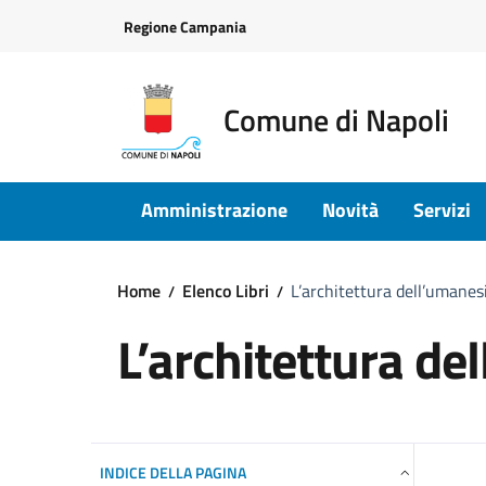
Vai ai contenuti
Vai al footer
Regione Campania
Comune di Napoli
Amministrazione
Novità
Servizi
Home
Elenco Libri
L’architettura dell’umane
L’architettura d
INDICE DELLA PAGINA