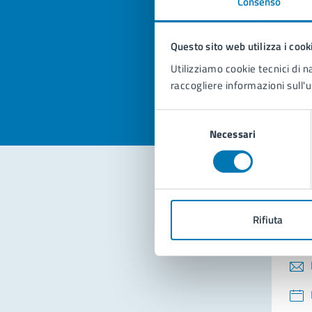
Consenso
Quan
pagi
Questo sito web utilizza i cook
Valuta la
Selezi
Utilizziamo cookie tecnici di n
Valuta 
Val
raccogliere informazioni sull'u
Selezione
Necessari
del
consenso
Con
Rifiuta