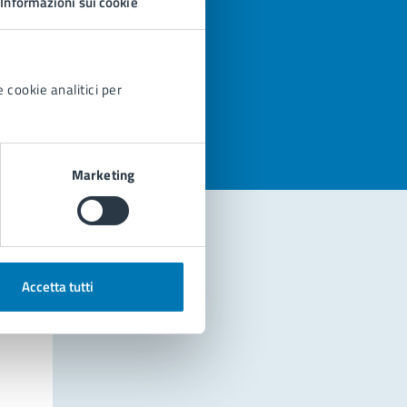
Informazioni sui cookie
azioni
 cookie analitici per
Marketing
Accetta tutti