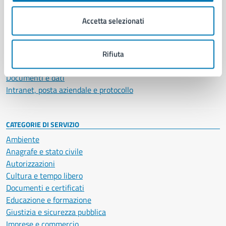
Organi di governo
Municipalità
Accetta selezionati
Uffici
Enti e fondazioni
Politici
Rifiuta
Personale amministrativo
Documenti e dati
Intranet, posta aziendale e protocollo
CATEGORIE DI SERVIZIO
Ambiente
Anagrafe e stato civile
Autorizzazioni
Cultura e tempo libero
Documenti e certificati
Educazione e formazione
Giustizia e sicurezza pubblica
Imprese e commercio