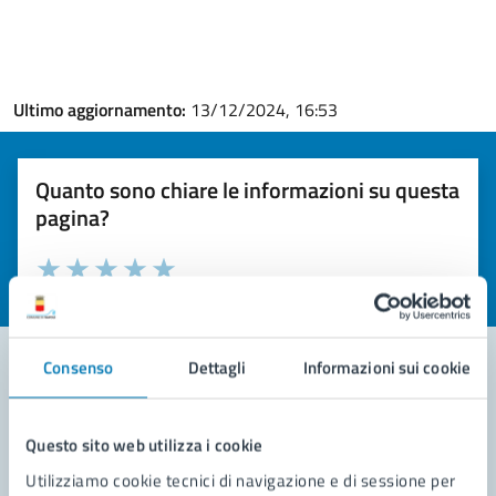
Ultimo aggiornamento:
13/12/2024, 16:53
Quanto sono chiare le informazioni su questa
pagina?
Valuta la chiarezza delle informazioni (da 1 a 5 stelle)
Seleziona il numero di stelle per valutare la chiarezza delle i
Valuta 1 stelle su 5
Valuta 2 stelle su 5
Valuta 3 stelle su 5
Valuta 4 stelle su 5
Valuta 5 stelle su 5
Consenso
Dettagli
Informazioni sui cookie
Contatta il comune
Questo sito web utilizza i cookie
Leggi le domande frequenti
Utilizziamo cookie tecnici di navigazione e di sessione per