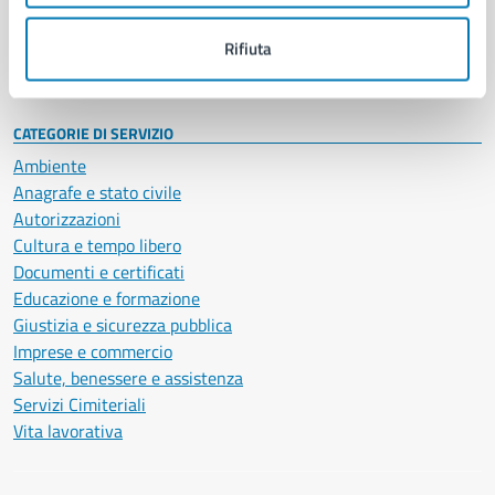
Personale amministrativo
Documenti e dati
Rifiuta
Intranet, posta aziendale e protocollo
CATEGORIE DI SERVIZIO
Ambiente
Anagrafe e stato civile
Autorizzazioni
Cultura e tempo libero
Documenti e certificati
Educazione e formazione
Giustizia e sicurezza pubblica
Imprese e commercio
Salute, benessere e assistenza
Servizi Cimiteriali
Vita lavorativa