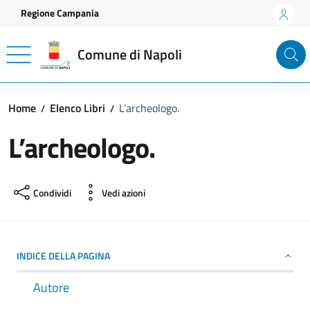
Vai ai contenuti
Vai al footer
Regione Campania
Comune di Napoli
Home
Elenco Libri
L’archeologo.
L’archeologo.
Condividi
Vedi azioni
INDICE DELLA PAGINA
Autore