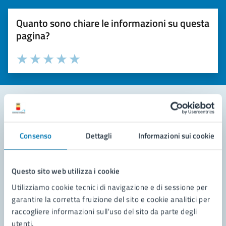
Quanto sono chiare le informazioni su questa
pagina?
Valuta la chiarezza delle informazioni (da 1 a 5 stelle)
Seleziona il numero di stelle per valutare la chiarezza delle i
Valuta 1 stelle su 5
Valuta 2 stelle su 5
Valuta 3 stelle su 5
Valuta 4 stelle su 5
Valuta 5 stelle su 5
Contatta il comune
Consenso
Dettagli
Informazioni sui cookie
Leggi le domande frequenti
Richiedi assistenza
Questo sito web utilizza i cookie
Utilizziamo cookie tecnici di navigazione e di sessione per
Prenota appuntamento
garantire la corretta fruizione del sito e cookie analitici per
raccogliere informazioni sull'uso del sito da parte degli
Problemi in città
utenti.