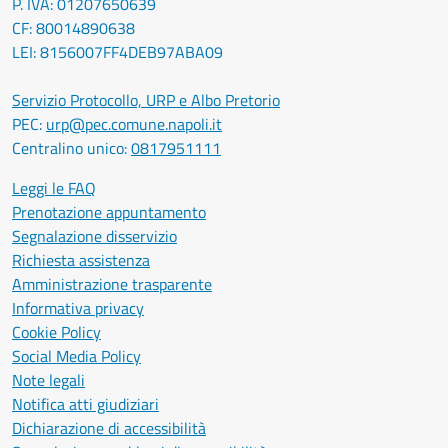
P. IVA: 01207650639
CF: 80014890638
LEI: 8156007FF4DEB97ABA09
Servizio Protocollo, URP e Albo Pretorio
PEC:
urp@pec.comune.napoli.it
Centralino unico:
0817951111
Leggi le FAQ
Prenotazione appuntamento
Segnalazione disservizio
Richiesta assistenza
Amministrazione trasparente
Informativa privacy
Cookie Policy
Social Media Policy
Note legali
Notifica atti giudiziari
Dichiarazione di accessibilità