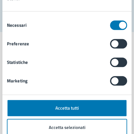
Segnala disservizio
Selezione
Necessari
del
consenso
Preferenze
Statistiche
Comune di Napoli
Marketing
AMMINISTRAZIONE
Aree amministrative
Organi di governo
Municipalità
Accetta tutti
Uffici
Enti e fondazioni
Accetta selezionati
Politici