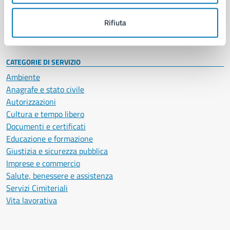
Personale amministrativo
Documenti e dati
Rifiuta
Intranet, posta aziendale e protocollo
CATEGORIE DI SERVIZIO
Ambiente
Anagrafe e stato civile
Autorizzazioni
Cultura e tempo libero
Documenti e certificati
Educazione e formazione
Giustizia e sicurezza pubblica
Imprese e commercio
Salute, benessere e assistenza
Servizi Cimiteriali
Vita lavorativa