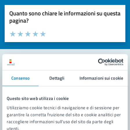
Quanto sono chiare le informazioni su questa
pagina?
Valuta la chiarezza delle informazioni (da 1 a 5 stelle)
Seleziona il numero di stelle per valutare la chiarezza delle i
Valuta 1 stelle su 5
Valuta 2 stelle su 5
Valuta 3 stelle su 5
Valuta 4 stelle su 5
Valuta 5 stelle su 5
Contatta il comune
Consenso
Dettagli
Informazioni sui cookie
Leggi le domande frequenti
Richiedi assistenza
Questo sito web utilizza i cookie
Utilizziamo cookie tecnici di navigazione e di sessione per
Prenota appuntamento
garantire la corretta fruizione del sito e cookie analitici per
raccogliere informazioni sull'uso del sito da parte degli
Problemi in città
utenti.