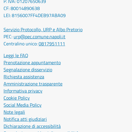
P. IVA: 01207650639
CF: 80014890638
LEI: 8156007FF4DEB97ABA09
Servizio Protocollo, URP e Albo Pretorio
PEC:
urp@pec.comune.napoli.it
Centralino unico:
0817951111
Leggi le FAQ
Prenotazione appuntamento
Segnalazione disservizio
Richiesta assistenza
Amministrazione trasparente
Informativa privacy
Cookie Policy
Social Media Policy
Note legali
Notifica atti giudiziari
Dichiarazione di accessibilità