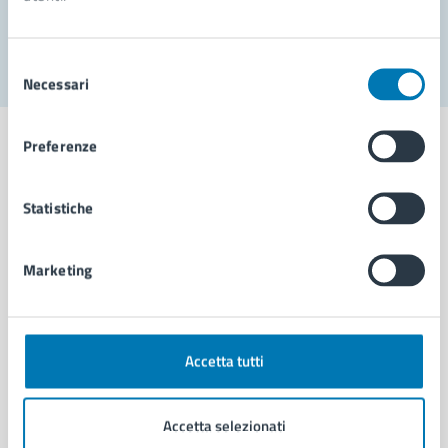
Segnala disservizio
Selezione
Necessari
del
consenso
Preferenze
Statistiche
Comune di Napoli
Marketing
AMMINISTRAZIONE
Aree amministrative
Organi di governo
Municipalità
Accetta tutti
Uffici
Enti e fondazioni
Accetta selezionati
Politici