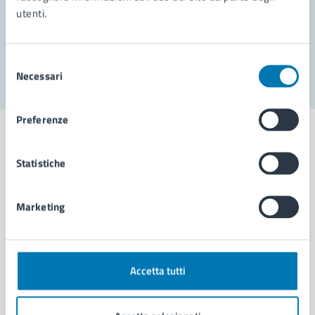
utenti.
Problemi in città
Segnala disservizio
Selezione
Necessari
del
consenso
Preferenze
Statistiche
Comune di Napoli
Marketing
AMMINISTRAZIONE
Aree amministrative
Organi di governo
Accetta tutti
Municipalità
Uffici