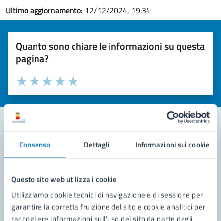
Ultimo aggiornamento:
12/12/2024, 19:34
Quanto sono chiare le informazioni su questa
pagina?
Valuta la chiarezza delle informazioni (da 1 a 5 stelle)
Seleziona il numero di stelle per valutare la chiarezza delle i
Valuta 1 stelle su 5
Valuta 2 stelle su 5
Valuta 3 stelle su 5
Valuta 4 stelle su 5
Valuta 5 stelle su 5
Consenso
Dettagli
Informazioni sui cookie
Contatta il comune
Leggi le domande frequenti
Questo sito web utilizza i cookie
Richiedi assistenza
Utilizziamo cookie tecnici di navigazione e di sessione per
garantire la corretta fruizione del sito e cookie analitici per
Prenota appuntamento
raccogliere informazioni sull'uso del sito da parte degli