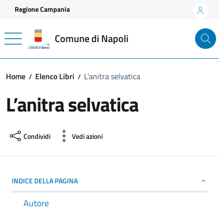
Vai ai contenuti
Vai al footer
Regione Campania
Comune di Napoli
Home
Elenco Libri
L’anitra selvatica
L’anitra selvatica
Condividi
Vedi azioni
INDICE DELLA PAGINA
Autore