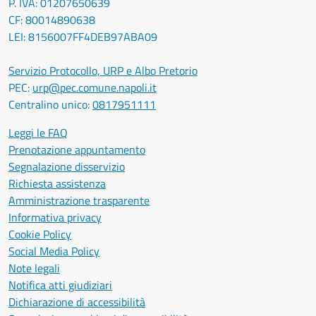
P. IVA: 01207650639
CF: 80014890638
LEI: 8156007FF4DEB97ABA09
Servizio Protocollo, URP e Albo Pretorio
PEC:
urp@pec.comune.napoli.it
Centralino unico:
0817951111
Leggi le FAQ
Prenotazione appuntamento
Segnalazione disservizio
Richiesta assistenza
Amministrazione trasparente
Informativa privacy
Cookie Policy
Social Media Policy
Note legali
Notifica atti giudiziari
Dichiarazione di accessibilità