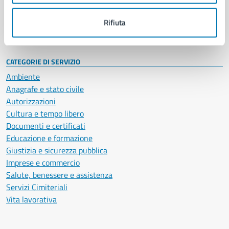
Personale amministrativo
Documenti e dati
Rifiuta
Intranet, posta aziendale e protocollo
CATEGORIE DI SERVIZIO
Ambiente
Anagrafe e stato civile
Autorizzazioni
Cultura e tempo libero
Documenti e certificati
Educazione e formazione
Giustizia e sicurezza pubblica
Imprese e commercio
Salute, benessere e assistenza
Servizi Cimiteriali
Vita lavorativa