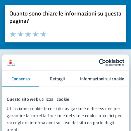
Quanto sono chiare le informazioni su questa
pagina?
Valuta la chiarezza delle informazioni (da 1 a 5 stelle)
Seleziona il numero di stelle per valutare la chiarezza delle i
Valuta 1 stelle su 5
Valuta 2 stelle su 5
Valuta 3 stelle su 5
Valuta 4 stelle su 5
Valuta 5 stelle su 5
Contatta il comune
Consenso
Dettagli
Informazioni sui cookie
Leggi le domande frequenti
Richiedi assistenza
Questo sito web utilizza i cookie
Utilizziamo cookie tecnici di navigazione e di sessione per
Prenota appuntamento
garantire la corretta fruizione del sito e cookie analitici per
raccogliere informazioni sull'uso del sito da parte degli
Problemi in città
utenti.