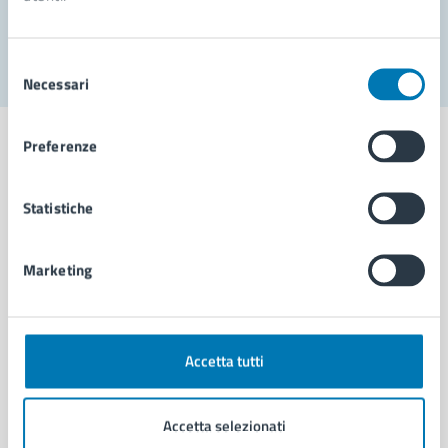
Segnala disservizio
Selezione
Necessari
del
consenso
Preferenze
Statistiche
Comune di Napoli
Marketing
AMMINISTRAZIONE
Aree amministrative
Organi di governo
Municipalità
Accetta tutti
Uffici
Enti e fondazioni
Accetta selezionati
Politici