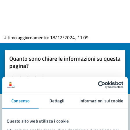
Ultimo aggiornamento:
18/12/2024, 11:09
Quanto sono chiare le informazioni su questa
pagina?
Valuta la chiarezza delle informazioni (da 1 a 5 stelle)
Seleziona il numero di stelle per valutare la chiarezza delle i
Valuta 1 stelle su 5
Valuta 2 stelle su 5
Valuta 3 stelle su 5
Valuta 4 stelle su 5
Valuta 5 stelle su 5
Consenso
Dettagli
Informazioni sui cookie
Contatta il comune
Questo sito web utilizza i cookie