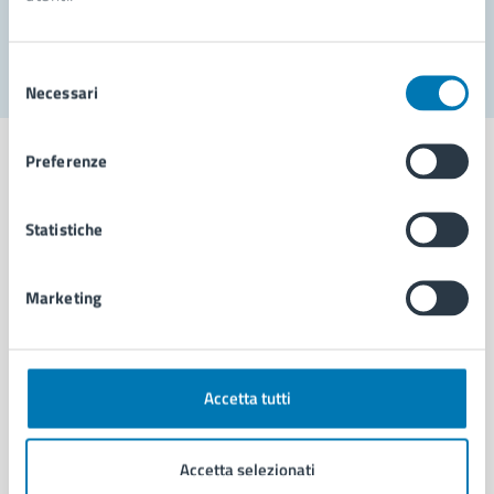
Segnala disservizio
Selezione
Necessari
del
consenso
Preferenze
Statistiche
Comune di Napoli
Marketing
AMMINISTRAZIONE
Aree amministrative
Organi di governo
Municipalità
Accetta tutti
Uffici
Enti e fondazioni
Accetta selezionati
Politici