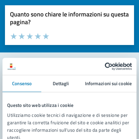
Quanto sono chiare le informazioni su questa
pagina?
Valuta la chiarezza delle informazioni (da 1 a 5 stelle)
Seleziona il numero di stelle per valutare la chiarezza delle i
Valuta 1 stelle su 5
Valuta 2 stelle su 5
Valuta 3 stelle su 5
Valuta 4 stelle su 5
Valuta 5 stelle su 5
Contatta il comune
Consenso
Dettagli
Informazioni sui cookie
Leggi le domande frequenti
Richiedi assistenza
Questo sito web utilizza i cookie
Utilizziamo cookie tecnici di navigazione e di sessione per
Prenota appuntamento
garantire la corretta fruizione del sito e cookie analitici per
raccogliere informazioni sull'uso del sito da parte degli
Problemi in città
utenti.