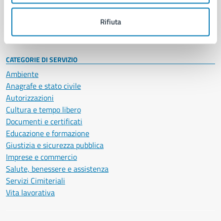
Personale amministrativo
Documenti e dati
Rifiuta
Intranet, posta aziendale e protocollo
CATEGORIE DI SERVIZIO
Ambiente
Anagrafe e stato civile
Autorizzazioni
Cultura e tempo libero
Documenti e certificati
Educazione e formazione
Giustizia e sicurezza pubblica
Imprese e commercio
Salute, benessere e assistenza
Servizi Cimiteriali
Vita lavorativa