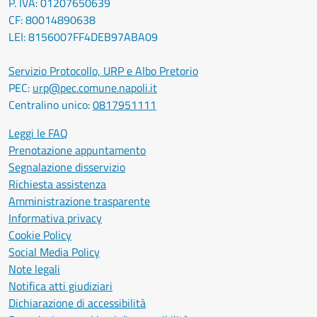
P. IVA: 01207650639
CF: 80014890638
LEI: 8156007FF4DEB97ABA09
Servizio Protocollo, URP e Albo Pretorio
PEC:
urp@pec.comune.napoli.it
Centralino unico:
0817951111
Leggi le FAQ
Prenotazione appuntamento
Segnalazione disservizio
Richiesta assistenza
Amministrazione trasparente
Informativa privacy
Cookie Policy
Social Media Policy
Note legali
Notifica atti giudiziari
Dichiarazione di accessibilità