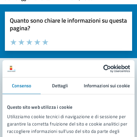
Quanto sono chiare le informazioni su questa
pagina?
Valuta la chiarezza delle informazioni (da 1 a 5 stelle)
Seleziona il numero di stelle per valutare la chiarezza delle i
Valuta 1 stelle su 5
Valuta 2 stelle su 5
Valuta 3 stelle su 5
Valuta 4 stelle su 5
Valuta 5 stelle su 5
Contatta il comune
Consenso
Dettagli
Informazioni sui cookie
Leggi le domande frequenti
Questo sito web utilizza i cookie
Richiedi assistenza
Utilizziamo cookie tecnici di navigazione e di sessione per
Prenota appuntamento
garantire la corretta fruizione del sito e cookie analitici per
raccogliere informazioni sull'uso del sito da parte degli