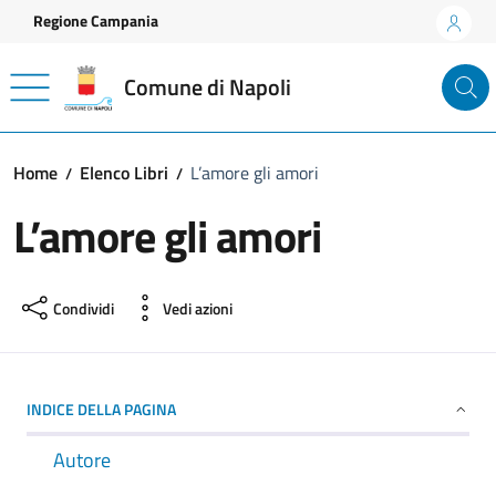
Vai ai contenuti
Vai al footer
Regione Campania
Comune di Napoli
Home
Elenco Libri
L’amore gli amori
L’amore gli amori
Condividi
Vedi azioni
INDICE DELLA PAGINA
Autore