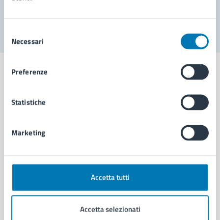
Segnala disservizio
Selezione
Necessari
del
consenso
Preferenze
Statistiche
Comune di Napoli
Marketing
AMMINISTRAZIONE
Aree amministrative
Organi di governo
Municipalità
Accetta tutti
Uffici
Enti e fondazioni
Accetta selezionati
Politici