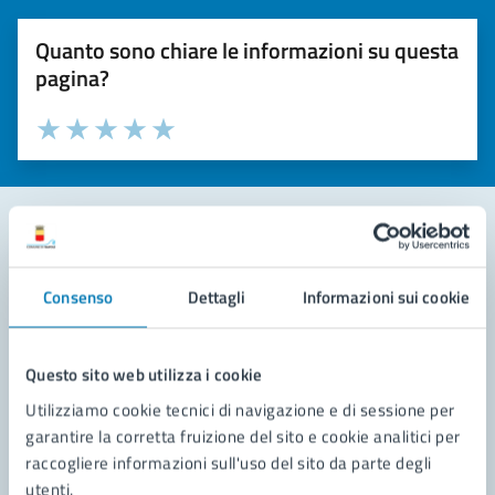
Quanto sono chiare le informazioni su questa
pagina?
Valuta la chiarezza delle informazioni (da 1 a 5 stelle)
Seleziona il numero di stelle per valutare la chiarezza delle i
Valuta 1 stelle su 5
Valuta 2 stelle su 5
Valuta 3 stelle su 5
Valuta 4 stelle su 5
Valuta 5 stelle su 5
Contatta il comune
Consenso
Dettagli
Informazioni sui cookie
Leggi le domande frequenti
Richiedi assistenza
Questo sito web utilizza i cookie
Utilizziamo cookie tecnici di navigazione e di sessione per
Prenota appuntamento
garantire la corretta fruizione del sito e cookie analitici per
raccogliere informazioni sull'uso del sito da parte degli
Problemi in città
utenti.