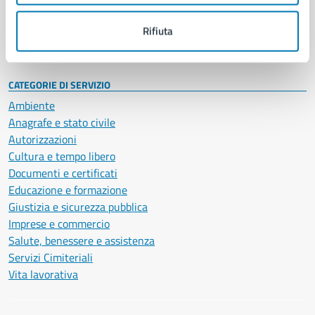
Personale amministrativo
Documenti e dati
Rifiuta
Intranet, posta aziendale e protocollo
CATEGORIE DI SERVIZIO
Ambiente
Anagrafe e stato civile
Autorizzazioni
Cultura e tempo libero
Documenti e certificati
Educazione e formazione
Giustizia e sicurezza pubblica
Imprese e commercio
Salute, benessere e assistenza
Servizi Cimiteriali
Vita lavorativa