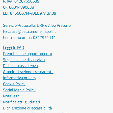
P. IVA: 01207650639
CF: 80014890638
LEI: 8156007FF4DEB97ABA09
Servizio Protocollo, URP e Albo Pretorio
PEC:
urp@pec.comune.napoli.it
Centralino unico:
0817951111
Leggi le FAQ
Prenotazione appuntamento
Segnalazione disservizio
Richiesta assistenza
Amministrazione trasparente
Informativa privacy
Cookie Policy
Social Media Policy
Note legali
Notifica atti giudiziari
Dichiarazione di accessibilità