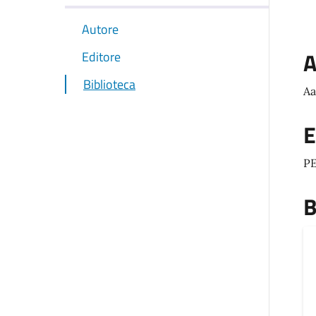
Autore
A
Editore
Biblioteca
Aa
E
PE
B