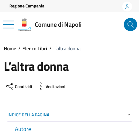
Vai ai contenuti
Vai al footer
Regione Campania
Comune di Napoli
Home
Elenco Libri
L’altra donna
L’altra donna
Condividi
Vedi azioni
INDICE DELLA PAGINA
Autore