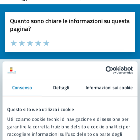
Quanto sono chiare le informazioni su questa
pagina?
Valuta la chiarezza delle informazioni (da 1 a 5 stelle)
Seleziona il numero di stelle per valutare la chiarezza delle i
Valuta 1 stelle su 5
Valuta 2 stelle su 5
Valuta 3 stelle su 5
Valuta 4 stelle su 5
Valuta 5 stelle su 5
Contatta il comune
Consenso
Dettagli
Informazioni sui cookie
Leggi le domande frequenti
Questo sito web utilizza i cookie
Richiedi assistenza
Utilizziamo cookie tecnici di navigazione e di sessione per
Prenota appuntamento
garantire la corretta fruizione del sito e cookie analitici per
raccogliere informazioni sull'uso del sito da parte degli