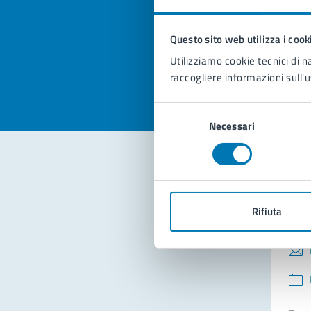
pagi
Questo sito web utilizza i cook
Valuta la
Selezi
Utilizziamo cookie tecnici di n
Valuta 
Val
raccogliere informazioni sull'u
Selezione
Necessari
del
consenso
Con
Rifiuta