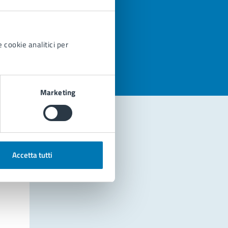
azioni
 cookie analitici per
Marketing
Accetta tutti