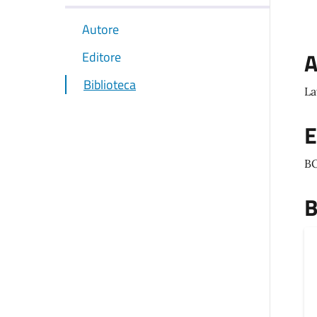
Autore
A
Editore
Biblioteca
La
E
B
B