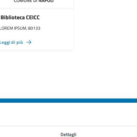
Biblioteca CEICC
LOREM IPSUM, 80133
Leggi di più
to sono chiare le informazioni su questa
Dettagli