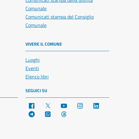
Comunicati stampa della Giunta
Comunale
Comunicati stampa del Consiglio
Comunale
VIVERE IL COMUNE
Luoghi
Eventi
Elenco libri
SEGUICI SU
Facebook
X
YouTube
Instagram
LinkedIn
Telegram
WhatsApp
Threads