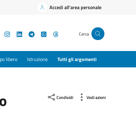
Accedi all'area personale
YouTube
Instagram
LinkedIn
Telegram
WhatsApp
Threads
Cerca
o libero
Istruzione
Tutti gli argomenti
io
Condividi
Vedi azioni