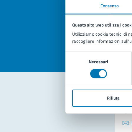
Consenso
Quan
pagi
Questo sito web utilizza i cook
Utilizziamo cookie tecnici di n
Valuta la
Selezi
raccogliere informazioni sull'u
Valuta 
Val
Selezione
Necessari
del
consenso
Con
Rifiuta