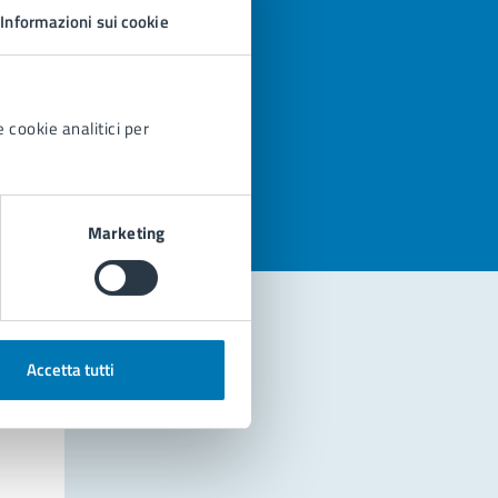
Informazioni sui cookie
 cookie analitici per
azioni
Marketing
Accetta tutti