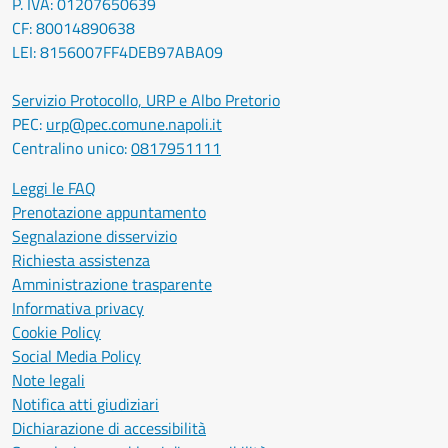
P. IVA: 01207650639
CF: 80014890638
LEI: 8156007FF4DEB97ABA09
Servizio Protocollo, URP e Albo Pretorio
PEC:
urp@pec.comune.napoli.it
Centralino unico:
0817951111
Leggi le FAQ
Prenotazione appuntamento
Segnalazione disservizio
Richiesta assistenza
Amministrazione trasparente
Informativa privacy
Cookie Policy
Social Media Policy
Note legali
Notifica atti giudiziari
Dichiarazione di accessibilità