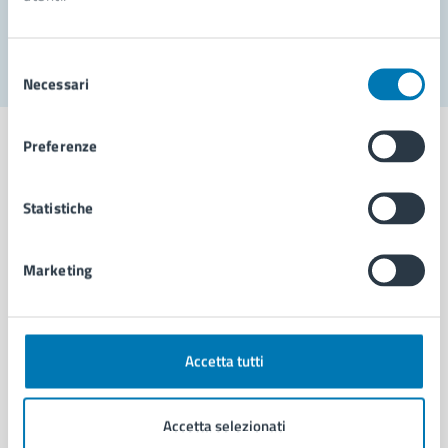
Segnala disservizio
Selezione
Necessari
del
consenso
Preferenze
Statistiche
Comune di Napoli
Marketing
AMMINISTRAZIONE
Aree amministrative
Organi di governo
Municipalità
Accetta tutti
Uffici
Enti e fondazioni
Accetta selezionati
Politici