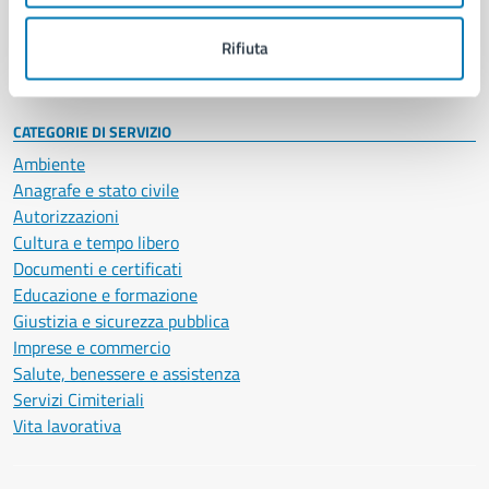
Personale amministrativo
Documenti e dati
Rifiuta
Intranet, posta aziendale e protocollo
CATEGORIE DI SERVIZIO
Ambiente
Anagrafe e stato civile
Autorizzazioni
Cultura e tempo libero
Documenti e certificati
Educazione e formazione
Giustizia e sicurezza pubblica
Imprese e commercio
Salute, benessere e assistenza
Servizi Cimiteriali
Vita lavorativa