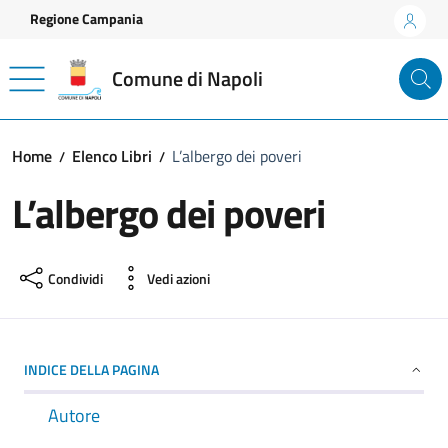
Vai ai contenuti
Vai al footer
Regione Campania
Comune di Napoli
Home
Elenco Libri
L’albergo dei poveri
L’albergo dei poveri
Condividi
Vedi azioni
INDICE DELLA PAGINA
Autore