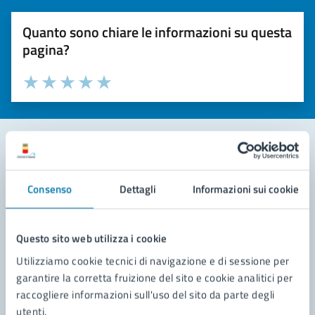
Quanto sono chiare le informazioni su questa
pagina?
Valuta la chiarezza delle informazioni (da 1 a 5 stelle)
Seleziona il numero di stelle per valutare la chiarezza delle i
Valuta 1 stelle su 5
Valuta 2 stelle su 5
Valuta 3 stelle su 5
Valuta 4 stelle su 5
Valuta 5 stelle su 5
Contatta il comune
Consenso
Dettagli
Informazioni sui cookie
Leggi le domande frequenti
Richiedi assistenza
Questo sito web utilizza i cookie
Utilizziamo cookie tecnici di navigazione e di sessione per
Prenota appuntamento
garantire la corretta fruizione del sito e cookie analitici per
raccogliere informazioni sull'uso del sito da parte degli
Problemi in città
utenti.