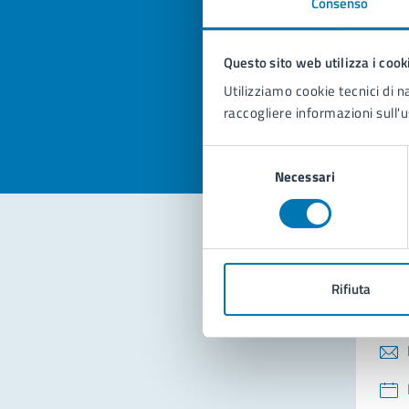
Consenso
Quan
pagi
Questo sito web utilizza i cook
Valuta la
Selezi
Utilizziamo cookie tecnici di n
Valuta 
Val
raccogliere informazioni sull'u
Selezione
Necessari
del
consenso
Con
Rifiuta