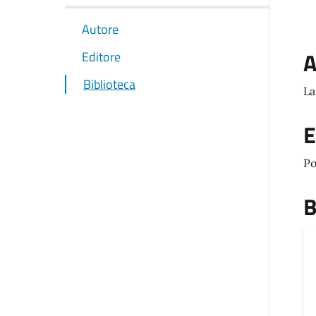
Autore
A
Editore
Biblioteca
La
E
Po
B