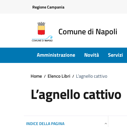
Vai ai contenuti
Vai al footer
Regione Campania
Comune di Napoli
Amministrazione
Novità
Servizi
Home
Elenco Libri
L’agnello cattivo
L’agnello cattivo
INDICE DELLA PAGINA