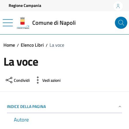
Vai ai contenuti
Vai al footer
Regione Campania
Comune di Napoli
Home
Elenco Libri
La voce
La voce
Condividi
Vedi azioni
INDICE DELLA PAGINA
Autore