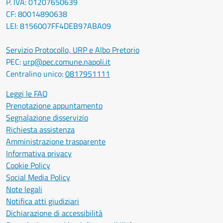
P. IVA: 01207650639
CF: 80014890638
LEI: 8156007FF4DEB97ABA09
Servizio Protocollo, URP e Albo Pretorio
PEC:
urp@pec.comune.napoli.it
Centralino unico:
0817951111
Leggi le FAQ
Prenotazione appuntamento
Segnalazione disservizio
Richiesta assistenza
Amministrazione trasparente
Informativa privacy
Cookie Policy
Social Media Policy
Note legali
Notifica atti giudiziari
Dichiarazione di accessibilità