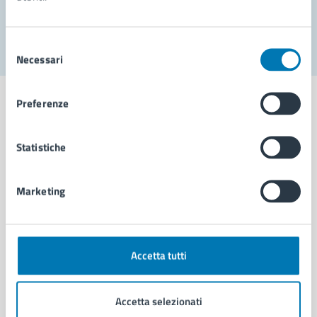
Segnala disservizio
Selezione
Necessari
del
consenso
Preferenze
Statistiche
Comune di Napoli
Marketing
AMMINISTRAZIONE
Aree amministrative
Organi di governo
Municipalità
Accetta tutti
Uffici
Enti e fondazioni
Accetta selezionati
Politici