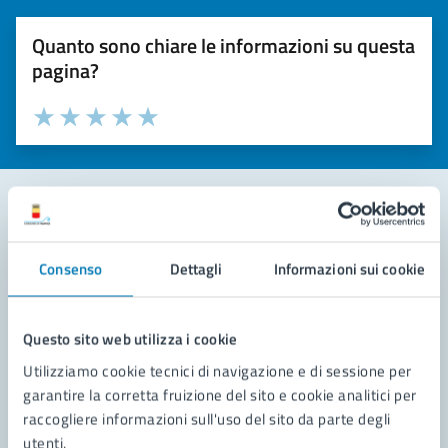
Quanto sono chiare le informazioni su questa
pagina?
Valuta la chiarezza delle informazioni (da 1 a 5 stelle)
Seleziona il numero di stelle per valutare la chiarezza delle i
Valuta 1 stelle su 5
Valuta 2 stelle su 5
Valuta 3 stelle su 5
Valuta 4 stelle su 5
Valuta 5 stelle su 5
Contatta il comune
Consenso
Dettagli
Informazioni sui cookie
Leggi le domande frequenti
Richiedi assistenza
Questo sito web utilizza i cookie
Utilizziamo cookie tecnici di navigazione e di sessione per
Prenota appuntamento
garantire la corretta fruizione del sito e cookie analitici per
raccogliere informazioni sull'uso del sito da parte degli
Problemi in città
utenti.