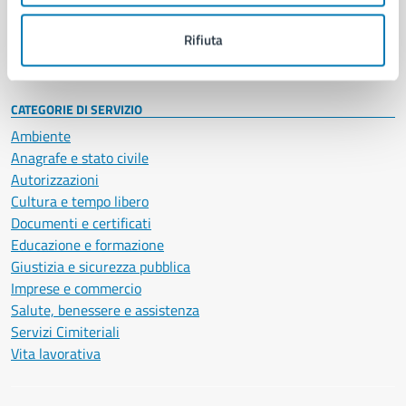
Personale amministrativo
Documenti e dati
Rifiuta
Intranet, posta aziendale e protocollo
CATEGORIE DI SERVIZIO
Ambiente
Anagrafe e stato civile
Autorizzazioni
Cultura e tempo libero
Documenti e certificati
Educazione e formazione
Giustizia e sicurezza pubblica
Imprese e commercio
Salute, benessere e assistenza
Servizi Cimiteriali
Vita lavorativa