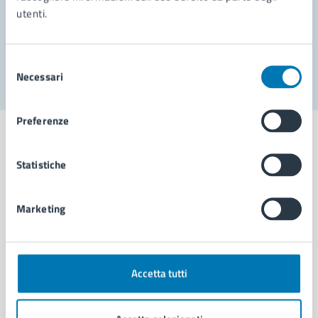
utenti.
Problemi in città
Segnala disservizio
Selezione
Necessari
del
consenso
Preferenze
Statistiche
Comune di Napoli
Marketing
AMMINISTRAZIONE
Aree amministrative
Organi di governo
Accetta tutti
Municipalità
Uffici