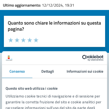
Ultimo aggiornamento:
12/12/2024, 19:31
Quanto sono chiare le informazioni su questa
pagina?
Valuta la chiarezza delle informazioni (da 1 a 5 stelle)
Seleziona il numero di stelle per valutare la chiarezza delle i
Valuta 1 stelle su 5
Valuta 2 stelle su 5
Valuta 3 stelle su 5
Valuta 4 stelle su 5
Valuta 5 stelle su 5
Consenso
Dettagli
Informazioni sui cookie
Contatta il comune
Leggi le domande frequenti
Questo sito web utilizza i cookie
Richiedi assistenza
Utilizziamo cookie tecnici di navigazione e di sessione per
garantire la corretta fruizione del sito e cookie analitici per
Prenota appuntamento
raccogliere informazioni sull'uso del sito da parte degli