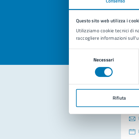
Consenso
Quan
pagi
Questo sito web utilizza i cook
Valuta la
Selezi
Utilizziamo cookie tecnici di n
Valuta 
Val
raccogliere informazioni sull'u
Selezione
Necessari
del
consenso
Con
Rifiuta