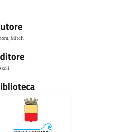
utore
bom, Mitch
ditore
zzoli
iblioteca