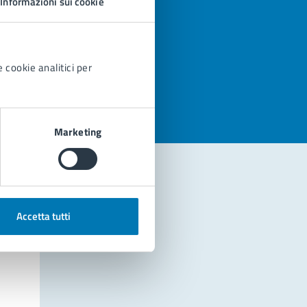
Informazioni sui cookie
azioni
 cookie analitici per
Marketing
Accetta tutti