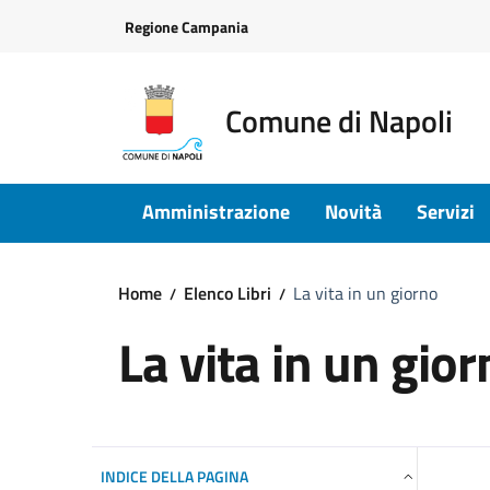
Vai ai contenuti
Vai al footer
Regione Campania
Comune di Napoli
Amministrazione
Novità
Servizi
Home
Elenco Libri
La vita in un giorno
La vita in un gio
INDICE DELLA PAGINA