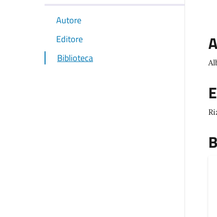
Autore
A
Editore
Biblioteca
Al
E
Ri
B