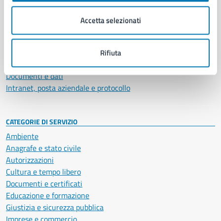
Organi di governo
Municipalità
Accetta selezionati
Uffici
Enti e fondazioni
Politici
Rifiuta
Personale amministrativo
Documenti e dati
Intranet, posta aziendale e protocollo
CATEGORIE DI SERVIZIO
Ambiente
Anagrafe e stato civile
Autorizzazioni
Cultura e tempo libero
Documenti e certificati
Educazione e formazione
Giustizia e sicurezza pubblica
Imprese e commercio