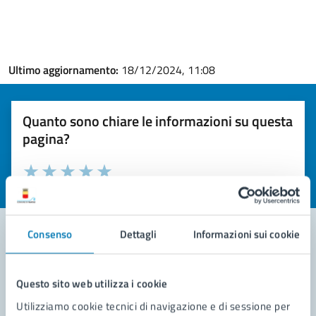
Ultimo aggiornamento:
18/12/2024, 11:08
Quanto sono chiare le informazioni su questa
pagina?
Valuta la chiarezza delle informazioni (da 1 a 5 stelle)
Seleziona il numero di stelle per valutare la chiarezza delle i
Valuta 1 stelle su 5
Valuta 2 stelle su 5
Valuta 3 stelle su 5
Valuta 4 stelle su 5
Valuta 5 stelle su 5
Consenso
Dettagli
Informazioni sui cookie
Contatta il comune
Questo sito web utilizza i cookie
Leggi le domande frequenti
Utilizziamo cookie tecnici di navigazione e di sessione per