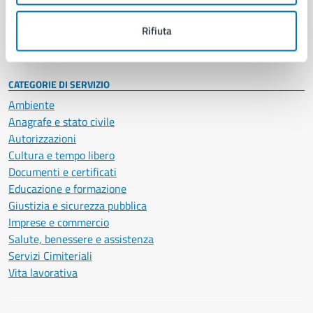
Personale amministrativo
Documenti e dati
Rifiuta
Intranet, posta aziendale e protocollo
CATEGORIE DI SERVIZIO
Ambiente
Anagrafe e stato civile
Autorizzazioni
Cultura e tempo libero
Documenti e certificati
Educazione e formazione
Giustizia e sicurezza pubblica
Imprese e commercio
Salute, benessere e assistenza
Servizi Cimiteriali
Vita lavorativa