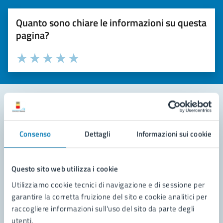
Quanto sono chiare le informazioni su questa
pagina?
Valuta la chiarezza delle informazioni (da 1 a 5 stelle)
Seleziona il numero di stelle per valutare la chiarezza delle i
Valuta 1 stelle su 5
Valuta 2 stelle su 5
Valuta 3 stelle su 5
Valuta 4 stelle su 5
Valuta 5 stelle su 5
Contatta il comune
Consenso
Dettagli
Informazioni sui cookie
Leggi le domande frequenti
Richiedi assistenza
Questo sito web utilizza i cookie
Utilizziamo cookie tecnici di navigazione e di sessione per
Prenota appuntamento
garantire la corretta fruizione del sito e cookie analitici per
raccogliere informazioni sull'uso del sito da parte degli
Problemi in città
utenti.