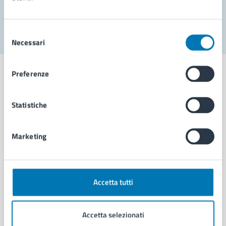
Segnala disservizio
Selezione
Necessari
del
consenso
Preferenze
Statistiche
Comune di Napoli
Marketing
AMMINISTRAZIONE
Aree amministrative
Organi di governo
Municipalità
Accetta tutti
Uffici
Enti e fondazioni
Accetta selezionati
Politici