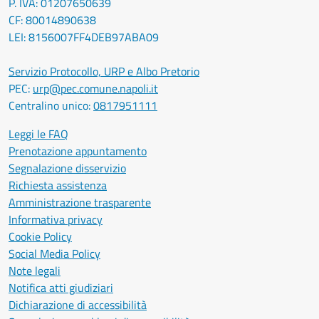
P. IVA: 01207650639
CF: 80014890638
LEI: 8156007FF4DEB97ABA09
Servizio Protocollo, URP e Albo Pretorio
PEC:
urp@pec.comune.napoli.it
Centralino unico:
0817951111
Leggi le FAQ
Prenotazione appuntamento
Segnalazione disservizio
Richiesta assistenza
Amministrazione trasparente
Informativa privacy
Cookie Policy
Social Media Policy
Note legali
Notifica atti giudiziari
Dichiarazione di accessibilità