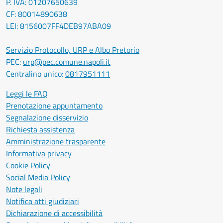
P. IVA: 01207650639
CF: 80014890638
LEI: 8156007FF4DEB97ABA09
Servizio Protocollo, URP e Albo Pretorio
PEC:
urp@pec.comune.napoli.it
Centralino unico:
0817951111
Leggi le FAQ
Prenotazione appuntamento
Segnalazione disservizio
Richiesta assistenza
Amministrazione trasparente
Informativa privacy
Cookie Policy
Social Media Policy
Note legali
Notifica atti giudiziari
Dichiarazione di accessibilità