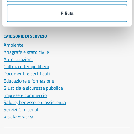
Personale amministrativo
Documenti e dati
Rifiuta
Intranet, posta aziendale e protocollo
CATEGORIE DI SERVIZIO
Ambiente
Anagrafe e stato civile
Autorizzazioni
Cultura e tempo libero
Documenti e certificati
Educazione e formazione
Giustizia e sicurezza pubblica
Imprese e commercio
Salute, benessere e assistenza
Servizi Cimiteriali
Vita lavorativa