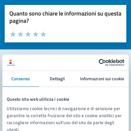
Quanto sono chiare le informazioni su questa
pagina?
Valuta la chiarezza delle informazioni (da 1 a 5 stelle)
Seleziona il numero di stelle per valutare la chiarezza delle i
Valuta 1 stelle su 5
Valuta 2 stelle su 5
Valuta 3 stelle su 5
Valuta 4 stelle su 5
Valuta 5 stelle su 5
Contatta il comune
Consenso
Dettagli
Informazioni sui cookie
Leggi le domande frequenti
Richiedi assistenza
Questo sito web utilizza i cookie
Utilizziamo cookie tecnici di navigazione e di sessione per
Prenota appuntamento
garantire la corretta fruizione del sito e cookie analitici per
raccogliere informazioni sull'uso del sito da parte degli
Problemi in città
utenti.