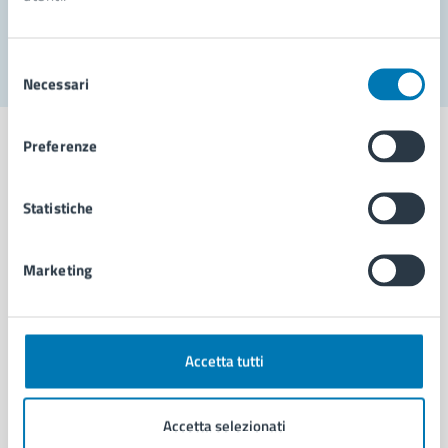
Segnala disservizio
Selezione
Necessari
del
consenso
Preferenze
Statistiche
Comune di Napoli
Marketing
AMMINISTRAZIONE
Aree amministrative
Organi di governo
Municipalità
Accetta tutti
Uffici
Enti e fondazioni
Accetta selezionati
Politici