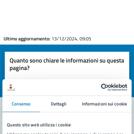
Ultimo aggiornamento:
13/12/2024, 09:05
Quanto sono chiare le informazioni su questa
pagina?
Valuta la chiarezza delle informazioni (da 1 a 5 stelle)
Seleziona il numero di stelle per valutare la chiarezza delle i
Valuta 1 stelle su 5
Valuta 2 stelle su 5
Valuta 3 stelle su 5
Valuta 4 stelle su 5
Valuta 5 stelle su 5
Consenso
Dettagli
Informazioni sui cookie
Contatta il comune
Questo sito web utilizza i cookie