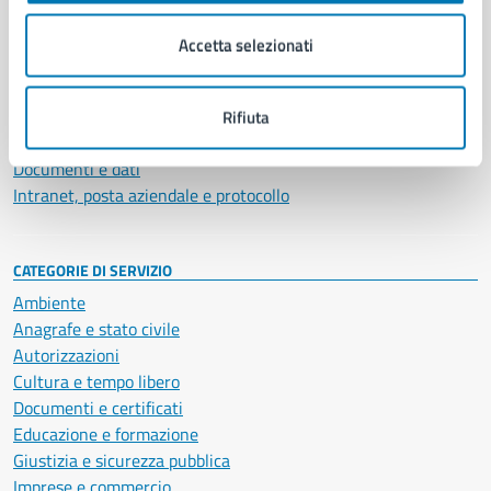
Organi di governo
Municipalità
Accetta selezionati
Uffici
Enti e fondazioni
Politici
Rifiuta
Personale amministrativo
Documenti e dati
Intranet, posta aziendale e protocollo
CATEGORIE DI SERVIZIO
Ambiente
Anagrafe e stato civile
Autorizzazioni
Cultura e tempo libero
Documenti e certificati
Educazione e formazione
Giustizia e sicurezza pubblica
Imprese e commercio