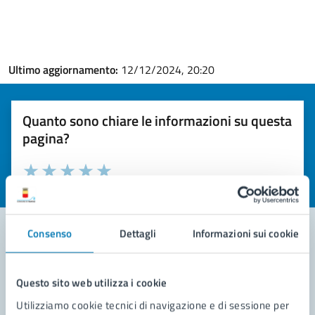
Ultimo aggiornamento:
12/12/2024, 20:20
Quanto sono chiare le informazioni su questa
pagina?
Valuta la chiarezza delle informazioni (da 1 a 5 stelle)
Seleziona il numero di stelle per valutare la chiarezza delle i
Valuta 1 stelle su 5
Valuta 2 stelle su 5
Valuta 3 stelle su 5
Valuta 4 stelle su 5
Valuta 5 stelle su 5
Consenso
Dettagli
Informazioni sui cookie
Contatta il comune
Questo sito web utilizza i cookie
Leggi le domande frequenti
Utilizziamo cookie tecnici di navigazione e di sessione per