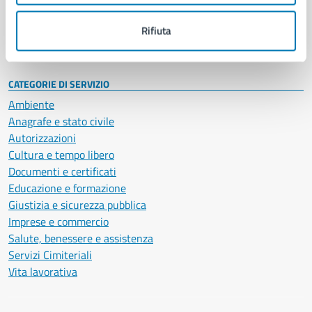
Personale amministrativo
Documenti e dati
Rifiuta
Intranet, posta aziendale e protocollo
CATEGORIE DI SERVIZIO
Ambiente
Anagrafe e stato civile
Autorizzazioni
Cultura e tempo libero
Documenti e certificati
Educazione e formazione
Giustizia e sicurezza pubblica
Imprese e commercio
Salute, benessere e assistenza
Servizi Cimiteriali
Vita lavorativa