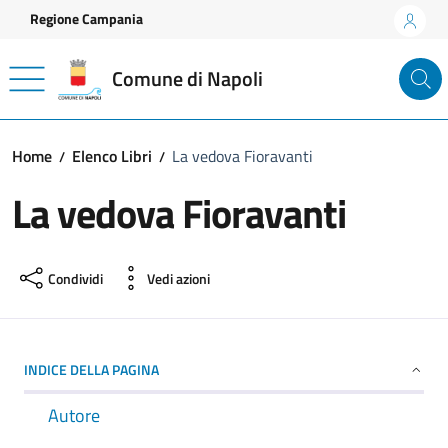
Vai ai contenuti
Vai al footer
Regione Campania
Comune di Napoli
Home
Elenco Libri
La vedova Fioravanti
La vedova Fioravanti
Condividi
Vedi azioni
INDICE DELLA PAGINA
Autore