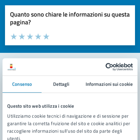
Quanto sono chiare le informazioni su questa
pagina?
Valuta la chiarezza delle informazioni (da 1 a 5 stelle)
Seleziona il numero di stelle per valutare la chiarezza delle i
Valuta 1 stelle su 5
Valuta 2 stelle su 5
Valuta 3 stelle su 5
Valuta 4 stelle su 5
Valuta 5 stelle su 5
Contatta il comune
Consenso
Dettagli
Informazioni sui cookie
Leggi le domande frequenti
Richiedi assistenza
Questo sito web utilizza i cookie
Utilizziamo cookie tecnici di navigazione e di sessione per
Prenota appuntamento
garantire la corretta fruizione del sito e cookie analitici per
raccogliere informazioni sull'uso del sito da parte degli
Problemi in città
utenti.