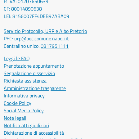
P. IVA: 01207650639
CF: 80014890638
LEI: 8156007FF4DEB97ABA09
Servizio Protocollo, URP e Albo Pretorio
PEC:
urp@pec.comune.napoli.it
Centralino unico:
0817951111
Leggi le FAQ
Prenotazione appuntamento
Segnalazione disservizio
Richiesta assistenza
Amministrazione trasparente
Informativa privacy
Cookie Policy
Social Media Policy
Note legali
Notifica atti giudiziari
Dichiarazione di accessibilità