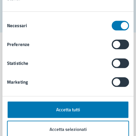
Segnala disservizio
Selezione
Necessari
del
consenso
Preferenze
Statistiche
Comune di Napoli
Marketing
AMMINISTRAZIONE
Aree amministrative
Organi di governo
Municipalità
Accetta tutti
Uffici
Enti e fondazioni
Accetta selezionati
Politici