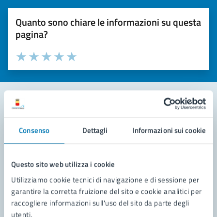
Quanto sono chiare le informazioni su questa
pagina?
Valuta la chiarezza delle informazioni (da 1 a 5 stelle)
Seleziona il numero di stelle per valutare la chiarezza delle i
Valuta 1 stelle su 5
Valuta 2 stelle su 5
Valuta 3 stelle su 5
Valuta 4 stelle su 5
Valuta 5 stelle su 5
Contatta il comune
Consenso
Dettagli
Informazioni sui cookie
Leggi le domande frequenti
Richiedi assistenza
Questo sito web utilizza i cookie
Utilizziamo cookie tecnici di navigazione e di sessione per
Prenota appuntamento
garantire la corretta fruizione del sito e cookie analitici per
raccogliere informazioni sull'uso del sito da parte degli
Problemi in città
utenti.