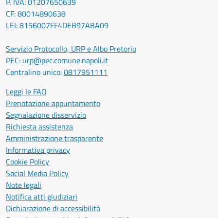
P. IVA: 01207650639
CF: 80014890638
LEI: 8156007FF4DEB97ABA09
Servizio Protocollo, URP e Albo Pretorio
PEC:
urp@pec.comune.napoli.it
Centralino unico:
0817951111
Leggi le FAQ
Prenotazione appuntamento
Segnalazione disservizio
Richiesta assistenza
Amministrazione trasparente
Informativa privacy
Cookie Policy
Social Media Policy
Note legali
Notifica atti giudiziari
Dichiarazione di accessibilità