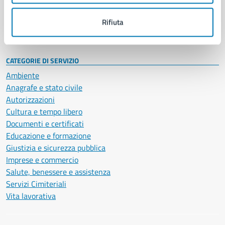
Personale amministrativo
Documenti e dati
Rifiuta
Intranet, posta aziendale e protocollo
CATEGORIE DI SERVIZIO
Ambiente
Anagrafe e stato civile
Autorizzazioni
Cultura e tempo libero
Documenti e certificati
Educazione e formazione
Giustizia e sicurezza pubblica
Imprese e commercio
Salute, benessere e assistenza
Servizi Cimiteriali
Vita lavorativa