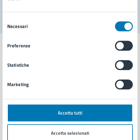
Segnala disservizio
Selezione
Necessari
del
consenso
Preferenze
Statistiche
Comune di Napoli
Marketing
AMMINISTRAZIONE
Aree amministrative
Organi di governo
Municipalità
Accetta tutti
Uffici
Enti e fondazioni
Accetta selezionati
Politici