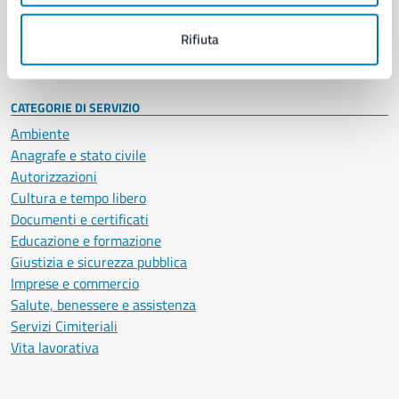
Personale amministrativo
Documenti e dati
Rifiuta
Intranet, posta aziendale e protocollo
CATEGORIE DI SERVIZIO
Ambiente
Anagrafe e stato civile
Autorizzazioni
Cultura e tempo libero
Documenti e certificati
Educazione e formazione
Giustizia e sicurezza pubblica
Imprese e commercio
Salute, benessere e assistenza
Servizi Cimiteriali
Vita lavorativa