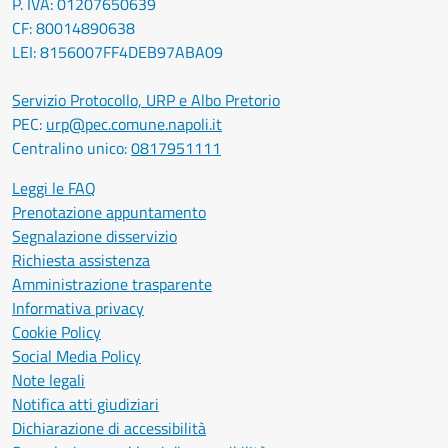
P. IVA: 01207650639
CF: 80014890638
LEI: 8156007FF4DEB97ABA09
Servizio Protocollo, URP e Albo Pretorio
PEC:
urp@pec.comune.napoli.it
Centralino unico:
0817951111
Leggi le FAQ
Prenotazione appuntamento
Segnalazione disservizio
Richiesta assistenza
Amministrazione trasparente
Informativa privacy
Cookie Policy
Social Media Policy
Note legali
Notifica atti giudiziari
Dichiarazione di accessibilità