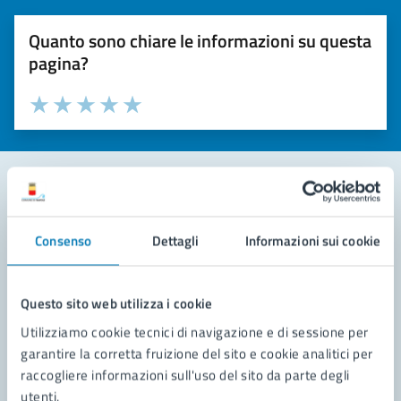
Quanto sono chiare le informazioni su questa
pagina?
Valuta la chiarezza delle informazioni (da 1 a 5 stelle)
Seleziona il numero di stelle per valutare la chiarezza delle i
Valuta 1 stelle su 5
Valuta 2 stelle su 5
Valuta 3 stelle su 5
Valuta 4 stelle su 5
Valuta 5 stelle su 5
Contatta il comune
Consenso
Dettagli
Informazioni sui cookie
Leggi le domande frequenti
Richiedi assistenza
Questo sito web utilizza i cookie
Utilizziamo cookie tecnici di navigazione e di sessione per
Prenota appuntamento
garantire la corretta fruizione del sito e cookie analitici per
raccogliere informazioni sull'uso del sito da parte degli
Problemi in città
utenti.