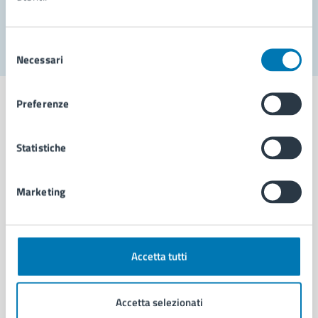
Segnala disservizio
Selezione
Necessari
del
consenso
Preferenze
Statistiche
Comune di Napoli
Marketing
AMMINISTRAZIONE
Aree amministrative
Organi di governo
Municipalità
Accetta tutti
Uffici
Enti e fondazioni
Accetta selezionati
Politici