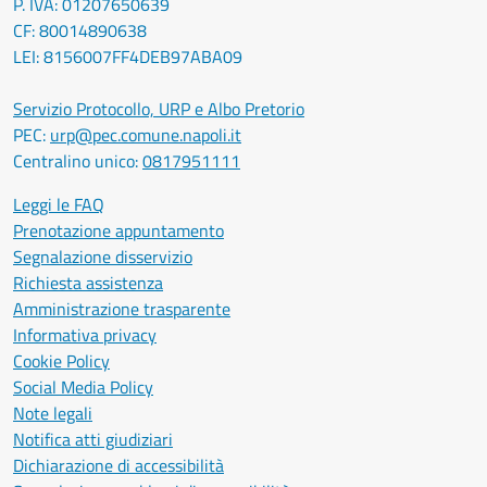
P. IVA: 01207650639
CF: 80014890638
LEI: 8156007FF4DEB97ABA09
Servizio Protocollo, URP e Albo Pretorio
PEC:
urp@pec.comune.napoli.it
Centralino unico:
0817951111
Leggi le FAQ
Prenotazione appuntamento
Segnalazione disservizio
Richiesta assistenza
Amministrazione trasparente
Informativa privacy
Cookie Policy
Social Media Policy
Note legali
Notifica atti giudiziari
Dichiarazione di accessibilità