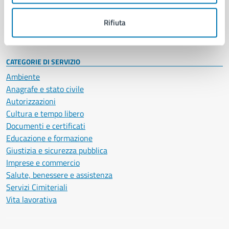
Personale amministrativo
Documenti e dati
Rifiuta
Intranet, posta aziendale e protocollo
CATEGORIE DI SERVIZIO
Ambiente
Anagrafe e stato civile
Autorizzazioni
Cultura e tempo libero
Documenti e certificati
Educazione e formazione
Giustizia e sicurezza pubblica
Imprese e commercio
Salute, benessere e assistenza
Servizi Cimiteriali
Vita lavorativa