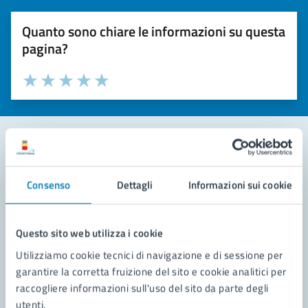
Quanto sono chiare le informazioni su questa
pagina?
Valuta la chiarezza delle informazioni (da 1 a 5 stelle)
Seleziona il numero di stelle per valutare la chiarezza delle i
Valuta 1 stelle su 5
Valuta 2 stelle su 5
Valuta 3 stelle su 5
Valuta 4 stelle su 5
Valuta 5 stelle su 5
Contatta il comune
Consenso
Dettagli
Informazioni sui cookie
Leggi le domande frequenti
Richiedi assistenza
Questo sito web utilizza i cookie
Utilizziamo cookie tecnici di navigazione e di sessione per
Prenota appuntamento
garantire la corretta fruizione del sito e cookie analitici per
raccogliere informazioni sull'uso del sito da parte degli
Problemi in città
utenti.