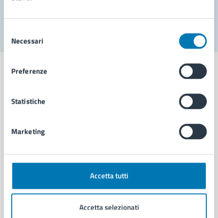
Segnala disservizio
Selezione
Necessari
del
consenso
Preferenze
Statistiche
Comune di Napoli
Marketing
AMMINISTRAZIONE
Aree amministrative
Organi di governo
Municipalità
Accetta tutti
Uffici
Enti e fondazioni
Accetta selezionati
Politici