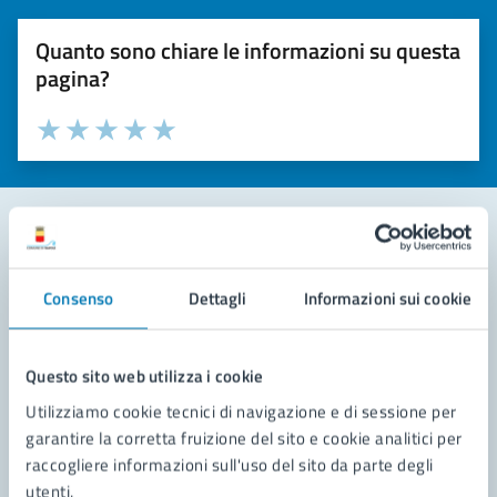
Quanto sono chiare le informazioni su questa
pagina?
Valuta la chiarezza delle informazioni (da 1 a 5 stelle)
Seleziona il numero di stelle per valutare la chiarezza delle i
Valuta 1 stelle su 5
Valuta 2 stelle su 5
Valuta 3 stelle su 5
Valuta 4 stelle su 5
Valuta 5 stelle su 5
Contatta il comune
Consenso
Dettagli
Informazioni sui cookie
Leggi le domande frequenti
Richiedi assistenza
Questo sito web utilizza i cookie
Utilizziamo cookie tecnici di navigazione e di sessione per
Prenota appuntamento
garantire la corretta fruizione del sito e cookie analitici per
raccogliere informazioni sull'uso del sito da parte degli
Problemi in città
utenti.