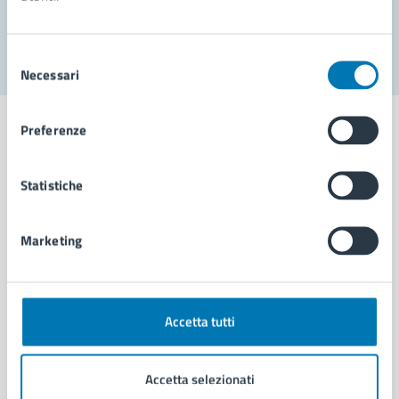
Segnala disservizio
Selezione
Necessari
del
consenso
Preferenze
Statistiche
Comune di Napoli
Marketing
AMMINISTRAZIONE
Aree amministrative
Organi di governo
Municipalità
Accetta tutti
Uffici
Enti e fondazioni
Accetta selezionati
Politici