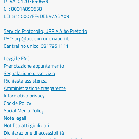
P. IVA: 01207650639
CF: 80014890638
LEI: 8156007FF4DEB97ABA09
Servizio Protocollo, URP e Albo Pretorio
PEC:
urp@pec.comune.napoli.it
Centralino unico:
0817951111
Leggi le FAQ
Prenotazione appuntamento
Segnalazione disservizio
Richiesta assistenza
Amministrazione trasparente
Informativa privacy
Cookie Policy
Social Media Policy
Note legali
Notifica atti giudiziari
Dichiarazione di accessibilità