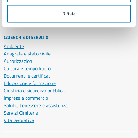
Personale amministrativo
Documenti e dati
Rifiuta
Intranet, posta aziendale e protocollo
CATEGORIE DI SERVIZIO
Ambiente
Anagrafe e stato civile
Autorizzazioni
Cultura e tempo libero
Documenti e certificati
Educazione e formazione
Giustizia e sicurezza pubblica
Imprese e commercio
Salute, benessere e assistenza
Servizi Cimiteriali
Vita lavorativa