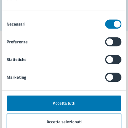
Segnala disservizio
Selezione
Necessari
del
consenso
Preferenze
Statistiche
Comune di Napoli
Marketing
AMMINISTRAZIONE
Aree amministrative
Organi di governo
Municipalità
Accetta tutti
Uffici
Enti e fondazioni
Accetta selezionati
Politici