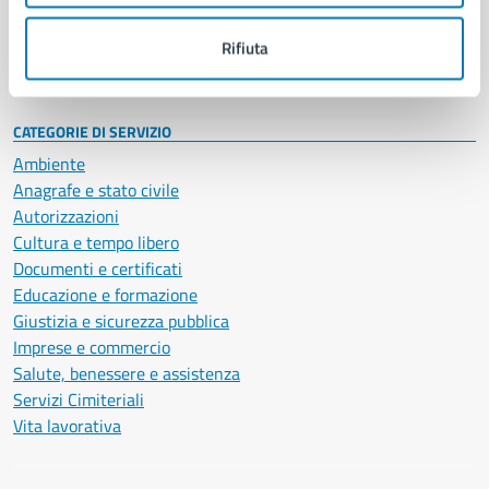
Personale amministrativo
Documenti e dati
Rifiuta
Intranet, posta aziendale e protocollo
CATEGORIE DI SERVIZIO
Ambiente
Anagrafe e stato civile
Autorizzazioni
Cultura e tempo libero
Documenti e certificati
Educazione e formazione
Giustizia e sicurezza pubblica
Imprese e commercio
Salute, benessere e assistenza
Servizi Cimiteriali
Vita lavorativa