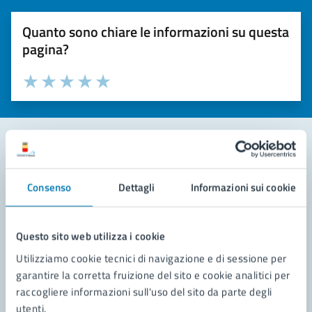
Quanto sono chiare le informazioni su questa
pagina?
Valuta la chiarezza delle informazioni (da 1 a 5 stelle)
Seleziona il numero di stelle per valutare la chiarezza delle i
Valuta 1 stelle su 5
Valuta 2 stelle su 5
Valuta 3 stelle su 5
Valuta 4 stelle su 5
Valuta 5 stelle su 5
Contatta il comune
Consenso
Dettagli
Informazioni sui cookie
Leggi le domande frequenti
Richiedi assistenza
Questo sito web utilizza i cookie
Utilizziamo cookie tecnici di navigazione e di sessione per
Prenota appuntamento
garantire la corretta fruizione del sito e cookie analitici per
raccogliere informazioni sull'uso del sito da parte degli
Problemi in città
utenti.