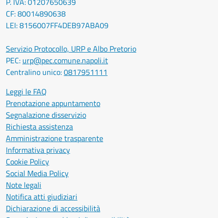
P. IVA: 01207650639
CF: 80014890638
LEI: 8156007FF4DEB97ABA09
Servizio Protocollo, URP e Albo Pretorio
PEC:
urp@pec.comune.napoli.it
Centralino unico:
0817951111
Leggi le FAQ
Prenotazione appuntamento
Segnalazione disservizio
Richiesta assistenza
Amministrazione trasparente
Informativa privacy
Cookie Policy
Social Media Policy
Note legali
Notifica atti giudiziari
Dichiarazione di accessibilità