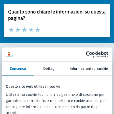
Quanto sono chiare le informazioni su questa
pagina?
Valuta la chiarezza delle informazioni (da 1 a 5 stelle)
Seleziona il numero di stelle per valutare la chiarezza delle i
Valuta 1 stelle su 5
Valuta 2 stelle su 5
Valuta 3 stelle su 5
Valuta 4 stelle su 5
Valuta 5 stelle su 5
Contatta il comune
Consenso
Dettagli
Informazioni sui cookie
Leggi le domande frequenti
Richiedi assistenza
Questo sito web utilizza i cookie
Utilizziamo cookie tecnici di navigazione e di sessione per
Prenota appuntamento
garantire la corretta fruizione del sito e cookie analitici per
raccogliere informazioni sull'uso del sito da parte degli
Problemi in città
utenti.