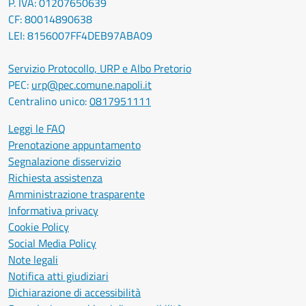
P. IVA: 01207650639
CF: 80014890638
LEI: 8156007FF4DEB97ABA09
Servizio Protocollo, URP e Albo Pretorio
PEC:
urp@pec.comune.napoli.it
Centralino unico:
0817951111
Leggi le FAQ
Prenotazione appuntamento
Segnalazione disservizio
Richiesta assistenza
Amministrazione trasparente
Informativa privacy
Cookie Policy
Social Media Policy
Note legali
Notifica atti giudiziari
Dichiarazione di accessibilità