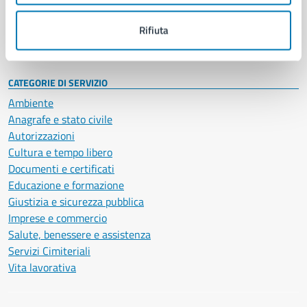
Personale amministrativo
Documenti e dati
Rifiuta
Intranet, posta aziendale e protocollo
CATEGORIE DI SERVIZIO
Ambiente
Anagrafe e stato civile
Autorizzazioni
Cultura e tempo libero
Documenti e certificati
Educazione e formazione
Giustizia e sicurezza pubblica
Imprese e commercio
Salute, benessere e assistenza
Servizi Cimiteriali
Vita lavorativa