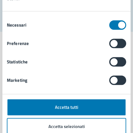
Segnala disservizio
Selezione
Necessari
del
consenso
Preferenze
Statistiche
Comune di Napoli
Marketing
AMMINISTRAZIONE
Aree amministrative
Organi di governo
Municipalità
Accetta tutti
Uffici
Enti e fondazioni
Accetta selezionati
Politici