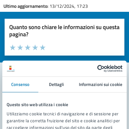
Ultimo aggiornamento:
13/12/2024, 17:23
Quanto sono chiare le informazioni su questa
pagina?
Valuta la chiarezza delle informazioni (da 1 a 5 stelle)
Seleziona il numero di stelle per valutare la chiarezza delle i
Valuta 1 stelle su 5
Valuta 2 stelle su 5
Valuta 3 stelle su 5
Valuta 4 stelle su 5
Valuta 5 stelle su 5
Consenso
Dettagli
Informazioni sui cookie
Contatta il comune
Leggi le domande frequenti
Questo sito web utilizza i cookie
Richiedi assistenza
Utilizziamo cookie tecnici di navigazione e di sessione per
garantire la corretta fruizione del sito e cookie analitici per
Prenota appuntamento
raccogliere informazioni sull'uso del sito da parte degli