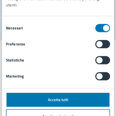
utenti.
Problemi in città
Segnala disservizio
Selezione
Necessari
del
consenso
Preferenze
Statistiche
Comune di Napoli
Marketing
AMMINISTRAZIONE
Aree amministrative
Organi di governo
Accetta tutti
Municipalità
Uffici