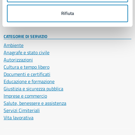
Personale amministrativo
Documenti e dati
Rifiuta
Intranet, posta aziendale e protocollo
CATEGORIE DI SERVIZIO
Ambiente
Anagrafe e stato civile
Autorizzazioni
Cultura e tempo libero
Documenti e certificati
Educazione e formazione
Giustizia e sicurezza pubblica
Imprese e commercio
Salute, benessere e assistenza
Servizi Cimiteriali
Vita lavorativa