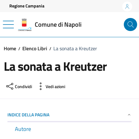
Vai ai contenuti
Vai al footer
Regione Campania
Comune di Napoli
Home
Elenco Libri
La sonata a Kreutzer
La sonata a Kreutzer
Condividi
Vedi azioni
INDICE DELLA PAGINA
Autore