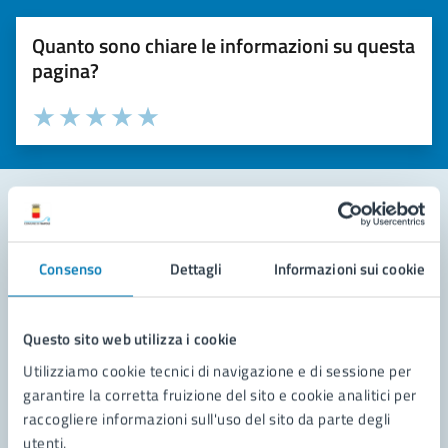
Quanto sono chiare le informazioni su questa
pagina?
Valuta la chiarezza delle informazioni (da 1 a 5 stelle)
Seleziona il numero di stelle per valutare la chiarezza delle i
Valuta 1 stelle su 5
Valuta 2 stelle su 5
Valuta 3 stelle su 5
Valuta 4 stelle su 5
Valuta 5 stelle su 5
Contatta il comune
Consenso
Dettagli
Informazioni sui cookie
Leggi le domande frequenti
Richiedi assistenza
Questo sito web utilizza i cookie
Utilizziamo cookie tecnici di navigazione e di sessione per
Prenota appuntamento
garantire la corretta fruizione del sito e cookie analitici per
raccogliere informazioni sull'uso del sito da parte degli
Problemi in città
utenti.