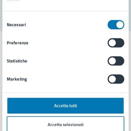
Segnala disservizio
Selezione
Necessari
del
consenso
Preferenze
Statistiche
Comune di Napoli
Marketing
AMMINISTRAZIONE
Aree amministrative
Organi di governo
Municipalità
Accetta tutti
Uffici
Enti e fondazioni
Accetta selezionati
Politici