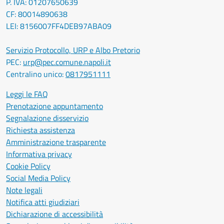
P. IVA: 01207650639
CF: 80014890638
LEI: 8156007FF4DEB97ABA09
Servizio Protocollo, URP e Albo Pretorio
PEC:
urp@pec.comune.napoli.it
Centralino unico:
0817951111
Leggi le FAQ
Prenotazione appuntamento
Segnalazione disservizio
Richiesta assistenza
Amministrazione trasparente
Informativa privacy
Cookie Policy
Social Media Policy
Note legali
Notifica atti giudiziari
Dichiarazione di accessibilità