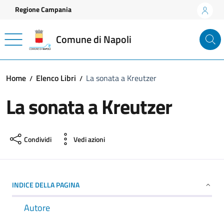
Vai ai contenuti
Vai al footer
Regione Campania
Comune di Napoli
Home
Elenco Libri
La sonata a Kreutzer
La sonata a Kreutzer
Condividi
Vedi azioni
INDICE DELLA PAGINA
Autore