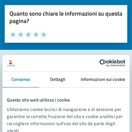
Quanto sono chiare le informazioni su questa
pagina?
Valuta la chiarezza delle informazioni (da 1 a 5 stelle)
Seleziona il numero di stelle per valutare la chiarezza delle i
Valuta 1 stelle su 5
Valuta 2 stelle su 5
Valuta 3 stelle su 5
Valuta 4 stelle su 5
Valuta 5 stelle su 5
Contatta il comune
Consenso
Dettagli
Informazioni sui cookie
Leggi le domande frequenti
Richiedi assistenza
Questo sito web utilizza i cookie
Utilizziamo cookie tecnici di navigazione e di sessione per
Prenota appuntamento
garantire la corretta fruizione del sito e cookie analitici per
raccogliere informazioni sull'uso del sito da parte degli
Problemi in città
utenti.