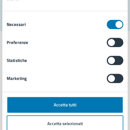
Segnala disservizio
Selezione
Necessari
del
consenso
Preferenze
Statistiche
Comune di Napoli
Marketing
AMMINISTRAZIONE
Aree amministrative
Organi di governo
Municipalità
Accetta tutti
Uffici
Enti e fondazioni
Accetta selezionati
Politici