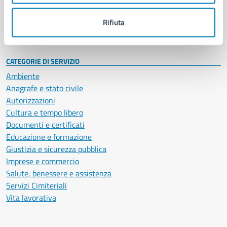
Personale amministrativo
Documenti e dati
Rifiuta
Intranet, posta aziendale e protocollo
CATEGORIE DI SERVIZIO
Ambiente
Anagrafe e stato civile
Autorizzazioni
Cultura e tempo libero
Documenti e certificati
Educazione e formazione
Giustizia e sicurezza pubblica
Imprese e commercio
Salute, benessere e assistenza
Servizi Cimiteriali
Vita lavorativa