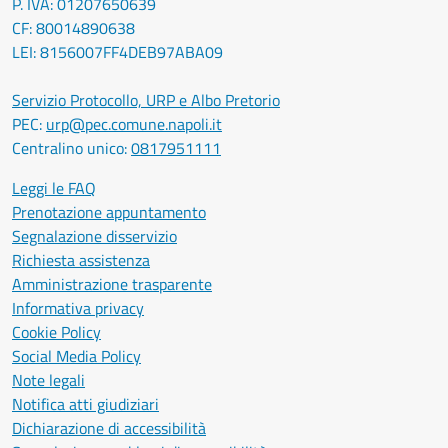
P. IVA: 01207650639
CF: 80014890638
LEI: 8156007FF4DEB97ABA09
Servizio Protocollo, URP e Albo Pretorio
PEC:
urp@pec.comune.napoli.it
Centralino unico:
0817951111
Leggi le FAQ
Prenotazione appuntamento
Segnalazione disservizio
Richiesta assistenza
Amministrazione trasparente
Informativa privacy
Cookie Policy
Social Media Policy
Note legali
Notifica atti giudiziari
Dichiarazione di accessibilità