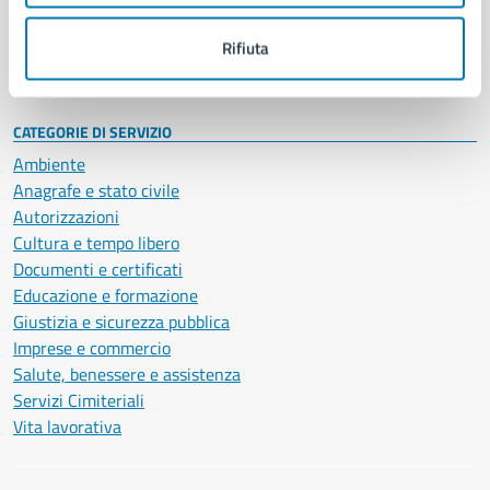
Personale amministrativo
Documenti e dati
Rifiuta
Intranet, posta aziendale e protocollo
CATEGORIE DI SERVIZIO
Ambiente
Anagrafe e stato civile
Autorizzazioni
Cultura e tempo libero
Documenti e certificati
Educazione e formazione
Giustizia e sicurezza pubblica
Imprese e commercio
Salute, benessere e assistenza
Servizi Cimiteriali
Vita lavorativa