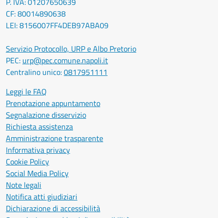
P. IVA: 01207650639
CF: 80014890638
LEI: 8156007FF4DEB97ABA09
Servizio Protocollo, URP e Albo Pretorio
PEC:
urp@pec.comune.napoli.it
Centralino unico:
0817951111
Leggi le FAQ
Prenotazione appuntamento
Segnalazione disservizio
Richiesta assistenza
Amministrazione trasparente
Informativa privacy
Cookie Policy
Social Media Policy
Note legali
Notifica atti giudiziari
Dichiarazione di accessibilità