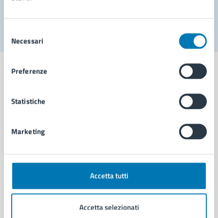
Segnala disservizio
Selezione
Necessari
del
consenso
Preferenze
Statistiche
Comune di Napoli
Marketing
AMMINISTRAZIONE
Aree amministrative
Organi di governo
Municipalità
Accetta tutti
Uffici
Enti e fondazioni
Accetta selezionati
Politici