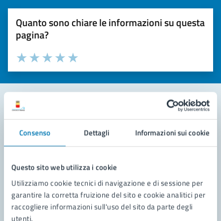
Quanto sono chiare le informazioni su questa
pagina?
Valuta la chiarezza delle informazioni (da 1 a 5 stelle)
Seleziona il numero di stelle per valutare la chiarezza delle i
Valuta 1 stelle su 5
Valuta 2 stelle su 5
Valuta 3 stelle su 5
Valuta 4 stelle su 5
Valuta 5 stelle su 5
Contatta il comune
Consenso
Dettagli
Informazioni sui cookie
Leggi le domande frequenti
Richiedi assistenza
Questo sito web utilizza i cookie
Utilizziamo cookie tecnici di navigazione e di sessione per
Prenota appuntamento
garantire la corretta fruizione del sito e cookie analitici per
raccogliere informazioni sull'uso del sito da parte degli
Problemi in città
utenti.