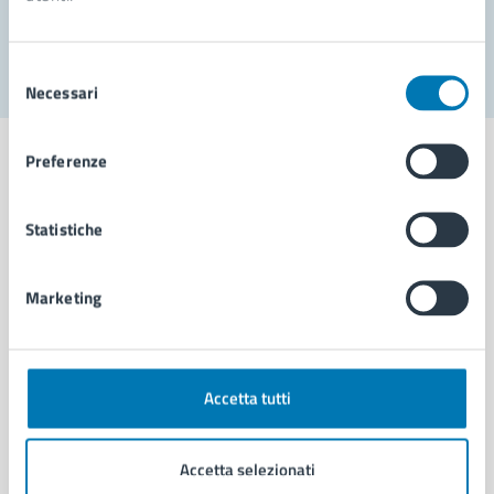
Segnala disservizio
Selezione
Necessari
del
consenso
Preferenze
Statistiche
Comune di Napoli
Marketing
AMMINISTRAZIONE
Aree amministrative
Organi di governo
Municipalità
Accetta tutti
Uffici
Enti e fondazioni
Accetta selezionati
Politici