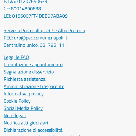
P. IVA: 01207650639
CF: 80014890638
LEI: 8156007FF4DEB97ABA09
Servizio Protocollo, URP e Albo Pretorio
PEC:
urp@pec.comune.napoli.it
Centralino unico:
0817951111
Leggi le FAQ
Prenotazione appuntamento
Segnalazione disservizio
Richiesta assistenza
Amministrazione trasparente
Informativa privacy
Cookie Policy
Social Media Policy
Note legali
Notifica atti giudiziari
Dichiarazione di accessibilità