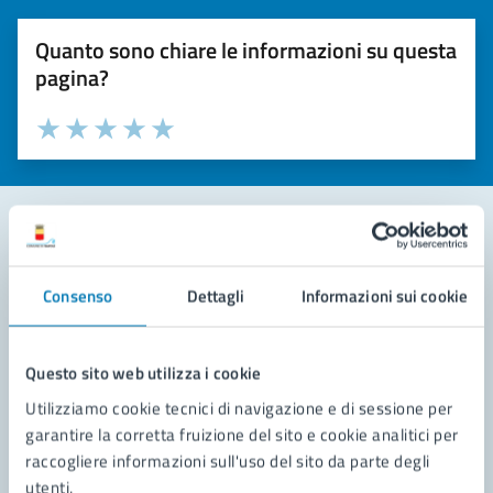
Quanto sono chiare le informazioni su questa
pagina?
Valuta la chiarezza delle informazioni (da 1 a 5 stelle)
Seleziona il numero di stelle per valutare la chiarezza delle i
Valuta 1 stelle su 5
Valuta 2 stelle su 5
Valuta 3 stelle su 5
Valuta 4 stelle su 5
Valuta 5 stelle su 5
Contatta il comune
Consenso
Dettagli
Informazioni sui cookie
Leggi le domande frequenti
Richiedi assistenza
Questo sito web utilizza i cookie
Utilizziamo cookie tecnici di navigazione e di sessione per
Prenota appuntamento
garantire la corretta fruizione del sito e cookie analitici per
raccogliere informazioni sull'uso del sito da parte degli
Problemi in città
utenti.