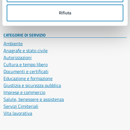
Personale amministrativo
Documenti e dati
Rifiuta
Intranet, posta aziendale e protocollo
CATEGORIE DI SERVIZIO
Ambiente
Anagrafe e stato civile
Autorizzazioni
Cultura e tempo libero
Documenti e certificati
Educazione e formazione
Giustizia e sicurezza pubblica
Imprese e commercio
Salute, benessere e assistenza
Servizi Cimiteriali
Vita lavorativa