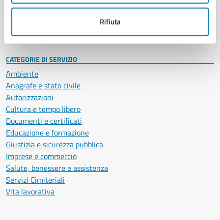
Personale amministrativo
Documenti e dati
Rifiuta
Intranet, posta aziendale e protocollo
CATEGORIE DI SERVIZIO
Ambiente
Anagrafe e stato civile
Autorizzazioni
Cultura e tempo libero
Documenti e certificati
Educazione e formazione
Giustizia e sicurezza pubblica
Imprese e commercio
Salute, benessere e assistenza
Servizi Cimiteriali
Vita lavorativa