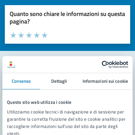
Quanto sono chiare le informazioni su questa
pagina?
Valuta la chiarezza delle informazioni (da 1 a 5 stelle)
Seleziona il numero di stelle per valutare la chiarezza delle i
Valuta 1 stelle su 5
Valuta 2 stelle su 5
Valuta 3 stelle su 5
Valuta 4 stelle su 5
Valuta 5 stelle su 5
Contatta il comune
Consenso
Dettagli
Informazioni sui cookie
Leggi le domande frequenti
Richiedi assistenza
Questo sito web utilizza i cookie
Utilizziamo cookie tecnici di navigazione e di sessione per
Prenota appuntamento
garantire la corretta fruizione del sito e cookie analitici per
raccogliere informazioni sull'uso del sito da parte degli
Problemi in città
utenti.