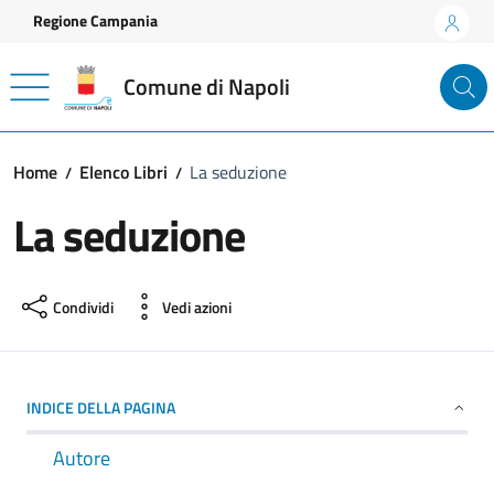
Vai ai contenuti
Vai al footer
Regione Campania
Comune di Napoli
Home
Elenco Libri
La seduzione
La seduzione
Condividi
Vedi azioni
INDICE DELLA PAGINA
Autore