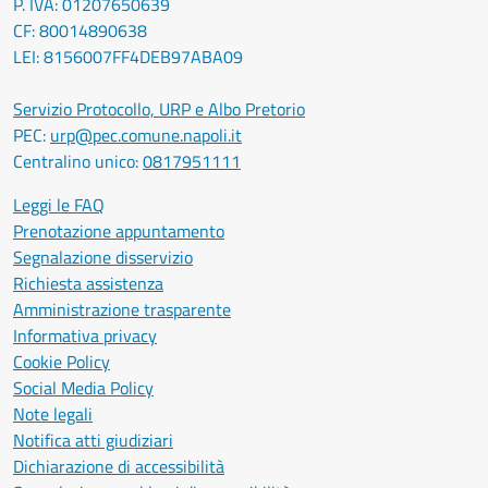
P. IVA: 01207650639
CF: 80014890638
LEI: 8156007FF4DEB97ABA09
Servizio Protocollo, URP e Albo Pretorio
PEC:
urp@pec.comune.napoli.it
Centralino unico:
0817951111
Leggi le FAQ
Prenotazione appuntamento
Segnalazione disservizio
Richiesta assistenza
Amministrazione trasparente
Informativa privacy
Cookie Policy
Social Media Policy
Note legali
Notifica atti giudiziari
Dichiarazione di accessibilità