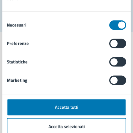
Segnala disservizio
Selezione
Necessari
del
consenso
Preferenze
Statistiche
Comune di Napoli
Marketing
AMMINISTRAZIONE
Aree amministrative
Organi di governo
Municipalità
Accetta tutti
Uffici
Enti e fondazioni
Accetta selezionati
Politici