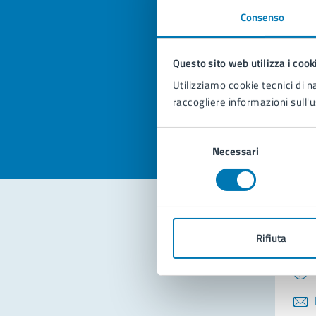
Consenso
Quan
pagi
Questo sito web utilizza i cook
Utilizziamo cookie tecnici di n
Valuta la
Selezi
raccogliere informazioni sull'u
Valuta 
Val
Selezione
Necessari
del
consenso
Con
Rifiuta