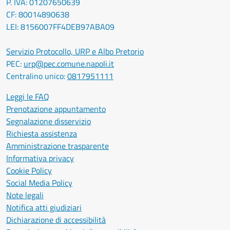
P. IVA: 01207650639
CF: 80014890638
LEI: 8156007FF4DEB97ABA09
Servizio Protocollo, URP e Albo Pretorio
PEC:
urp@pec.comune.napoli.it
Centralino unico:
0817951111
Leggi le FAQ
Prenotazione appuntamento
Segnalazione disservizio
Richiesta assistenza
Amministrazione trasparente
Informativa privacy
Cookie Policy
Social Media Policy
Note legali
Notifica atti giudiziari
Dichiarazione di accessibilità