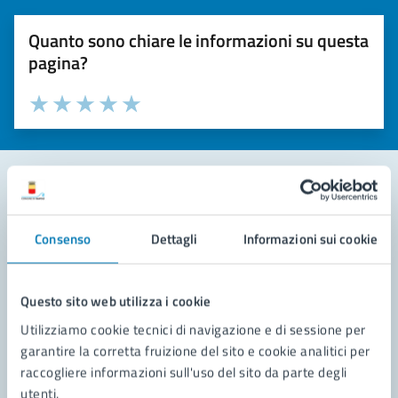
Quanto sono chiare le informazioni su questa
pagina?
Valuta la chiarezza delle informazioni (da 1 a 5 stelle)
Seleziona il numero di stelle per valutare la chiarezza delle i
Valuta 1 stelle su 5
Valuta 2 stelle su 5
Valuta 3 stelle su 5
Valuta 4 stelle su 5
Valuta 5 stelle su 5
Contatta il comune
Consenso
Dettagli
Informazioni sui cookie
Leggi le domande frequenti
Richiedi assistenza
Questo sito web utilizza i cookie
Utilizziamo cookie tecnici di navigazione e di sessione per
Prenota appuntamento
garantire la corretta fruizione del sito e cookie analitici per
raccogliere informazioni sull'uso del sito da parte degli
Problemi in città
utenti.