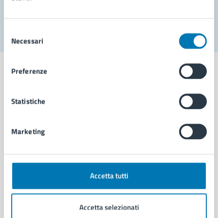
Segnala disservizio
Selezione
Necessari
del
consenso
Preferenze
Statistiche
Comune di Napoli
Marketing
AMMINISTRAZIONE
Aree amministrative
Organi di governo
Municipalità
Accetta tutti
Uffici
Enti e fondazioni
Accetta selezionati
Politici