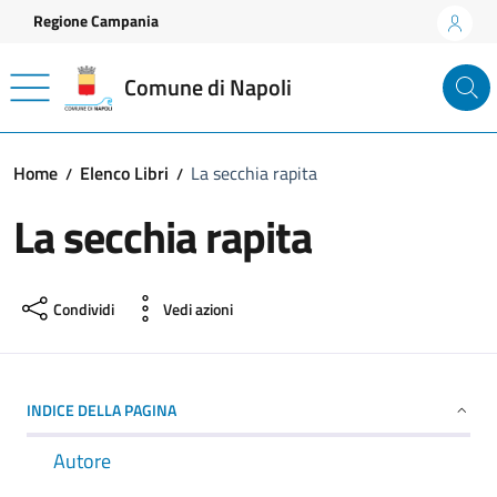
Vai ai contenuti
Vai al footer
Regione Campania
Comune di Napoli
Home
Elenco Libri
La secchia rapita
La secchia rapita
Condividi
Vedi azioni
INDICE DELLA PAGINA
Autore