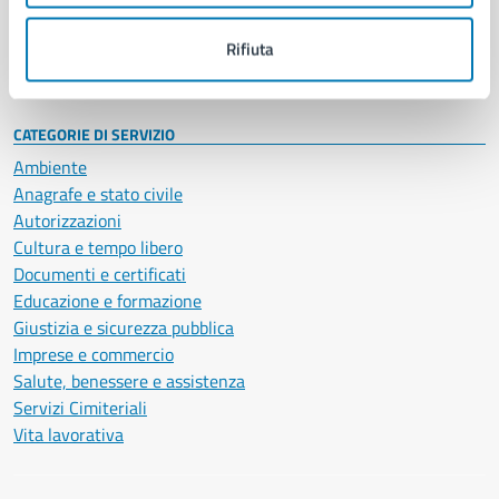
Personale amministrativo
Documenti e dati
Rifiuta
Intranet, posta aziendale e protocollo
CATEGORIE DI SERVIZIO
Ambiente
Anagrafe e stato civile
Autorizzazioni
Cultura e tempo libero
Documenti e certificati
Educazione e formazione
Giustizia e sicurezza pubblica
Imprese e commercio
Salute, benessere e assistenza
Servizi Cimiteriali
Vita lavorativa