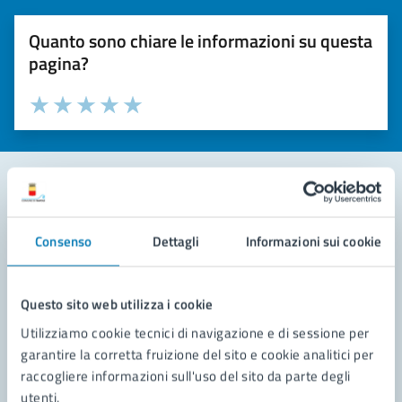
Quanto sono chiare le informazioni su questa
pagina?
Valuta la chiarezza delle informazioni (da 1 a 5 stelle)
Seleziona il numero di stelle per valutare la chiarezza delle i
Valuta 1 stelle su 5
Valuta 2 stelle su 5
Valuta 3 stelle su 5
Valuta 4 stelle su 5
Valuta 5 stelle su 5
Contatta il comune
Consenso
Dettagli
Informazioni sui cookie
Leggi le domande frequenti
Richiedi assistenza
Questo sito web utilizza i cookie
Utilizziamo cookie tecnici di navigazione e di sessione per
Prenota appuntamento
garantire la corretta fruizione del sito e cookie analitici per
raccogliere informazioni sull'uso del sito da parte degli
Problemi in città
utenti.