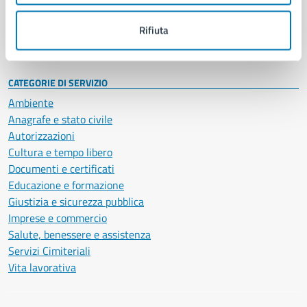
Personale amministrativo
Documenti e dati
Rifiuta
Intranet, posta aziendale e protocollo
CATEGORIE DI SERVIZIO
Ambiente
Anagrafe e stato civile
Autorizzazioni
Cultura e tempo libero
Documenti e certificati
Educazione e formazione
Giustizia e sicurezza pubblica
Imprese e commercio
Salute, benessere e assistenza
Servizi Cimiteriali
Vita lavorativa