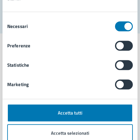
Segnala disservizio
Selezione
Necessari
del
consenso
Preferenze
Statistiche
Comune di Napoli
Marketing
AMMINISTRAZIONE
Aree amministrative
Organi di governo
Municipalità
Accetta tutti
Uffici
Enti e fondazioni
Accetta selezionati
Politici