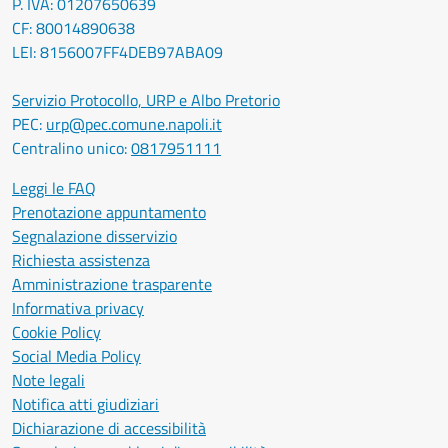
P. IVA: 01207650639
CF: 80014890638
LEI: 8156007FF4DEB97ABA09
Servizio Protocollo, URP e Albo Pretorio
PEC:
urp@pec.comune.napoli.it
Centralino unico:
0817951111
Leggi le FAQ
Prenotazione appuntamento
Segnalazione disservizio
Richiesta assistenza
Amministrazione trasparente
Informativa privacy
Cookie Policy
Social Media Policy
Note legali
Notifica atti giudiziari
Dichiarazione di accessibilità