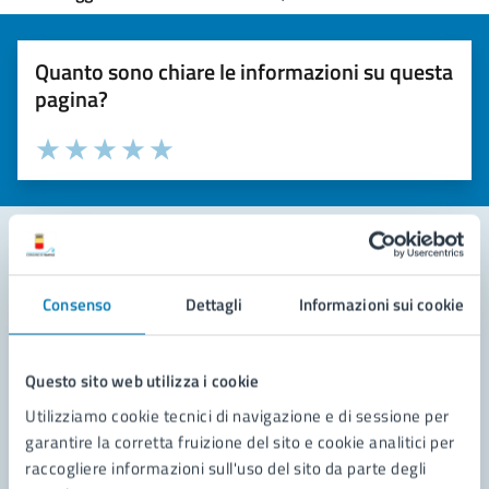
Quanto sono chiare le informazioni su questa
pagina?
Valuta la chiarezza delle informazioni (da 1 a 5 stelle)
Seleziona il numero di stelle per valutare la chiarezza delle i
Valuta 1 stelle su 5
Valuta 2 stelle su 5
Valuta 3 stelle su 5
Valuta 4 stelle su 5
Valuta 5 stelle su 5
Contatta il comune
Consenso
Dettagli
Informazioni sui cookie
Leggi le domande frequenti
Questo sito web utilizza i cookie
Richiedi assistenza
Utilizziamo cookie tecnici di navigazione e di sessione per
Prenota appuntamento
garantire la corretta fruizione del sito e cookie analitici per
raccogliere informazioni sull'uso del sito da parte degli