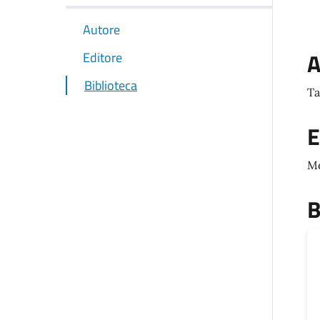
Autore
A
Editore
Biblioteca
Ta
E
M
B