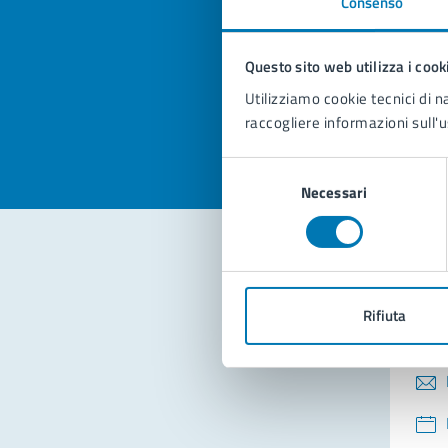
Consenso
Quan
pagi
Questo sito web utilizza i cook
Valuta la
Selezi
Utilizziamo cookie tecnici di n
Valuta 
Val
raccogliere informazioni sull'u
Selezione
Necessari
del
consenso
Con
Rifiuta