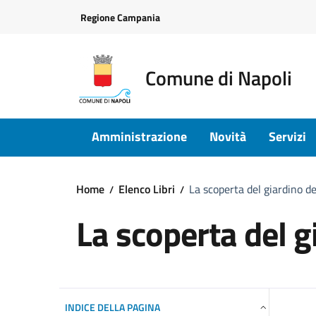
Vai ai contenuti
Vai al footer
Regione Campania
Comune di Napoli
Amministrazione
Novità
Servizi
Home
Elenco Libri
La scoperta del giardino d
La scoperta del g
INDICE DELLA PAGINA