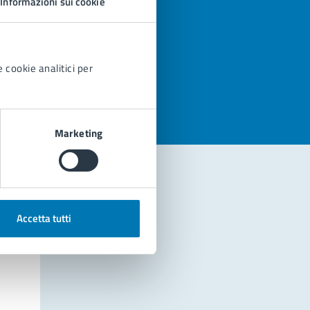
Informazioni sui cookie
azioni
 cookie analitici per
Marketing
Accetta tutti