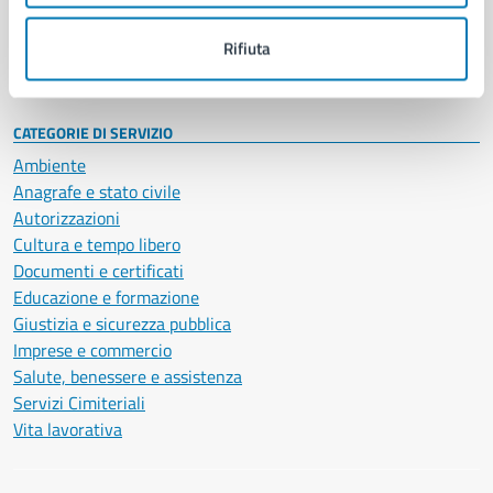
Personale amministrativo
Documenti e dati
Rifiuta
Intranet, posta aziendale e protocollo
CATEGORIE DI SERVIZIO
Ambiente
Anagrafe e stato civile
Autorizzazioni
Cultura e tempo libero
Documenti e certificati
Educazione e formazione
Giustizia e sicurezza pubblica
Imprese e commercio
Salute, benessere e assistenza
Servizi Cimiteriali
Vita lavorativa