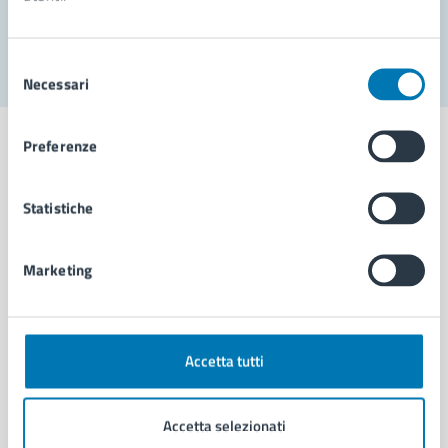
Segnala disservizio
Selezione
Necessari
del
consenso
Preferenze
Statistiche
Comune di Napoli
Marketing
AMMINISTRAZIONE
Aree amministrative
Organi di governo
Municipalità
Accetta tutti
Uffici
Enti e fondazioni
Accetta selezionati
Politici