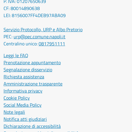
P. IVA: 01207650639
CF: 80014890638
LEI: 8156007FF4DEB97ABA09
Servizio Protocollo, URP e Albo Pretorio
PEC:
urp@pec.comune.napoli.it
Centralino unico:
0817951111
Leggi le FAQ
Prenotazione appuntamento
Segnalazione disservizio
Richiesta assistenza
Amministrazione trasparente
Informativa privacy
Cookie Policy
Social Media Policy
Note legali
Notifica atti giudiziari
Dichiarazione di accessibilità