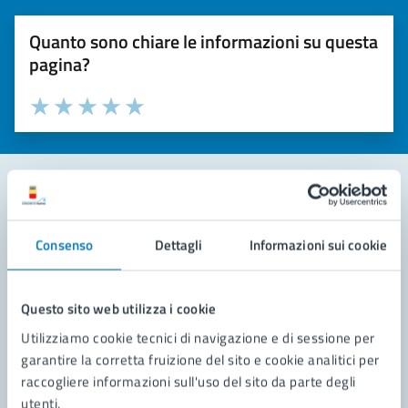
Quanto sono chiare le informazioni su questa
pagina?
Valuta la chiarezza delle informazioni (da 1 a 5 stelle)
Seleziona il numero di stelle per valutare la chiarezza delle i
Valuta 1 stelle su 5
Valuta 2 stelle su 5
Valuta 3 stelle su 5
Valuta 4 stelle su 5
Valuta 5 stelle su 5
Contatta il comune
Consenso
Dettagli
Informazioni sui cookie
Leggi le domande frequenti
Richiedi assistenza
Questo sito web utilizza i cookie
Utilizziamo cookie tecnici di navigazione e di sessione per
Prenota appuntamento
garantire la corretta fruizione del sito e cookie analitici per
raccogliere informazioni sull'uso del sito da parte degli
Problemi in città
utenti.