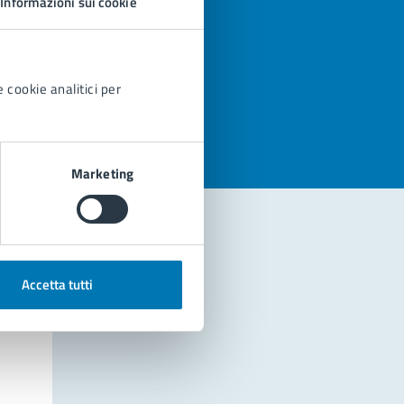
Informazioni sui cookie
azioni
 cookie analitici per
Marketing
Accetta tutti