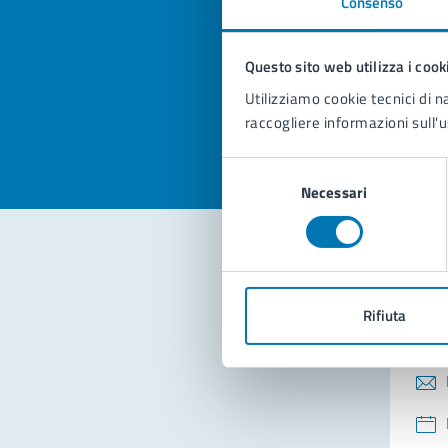
Consenso
Quan
pagi
Questo sito web utilizza i cook
Valuta la
Selezi
Utilizziamo cookie tecnici di n
Valuta 
Val
raccogliere informazioni sull'u
Selezione
Necessari
del
consenso
Con
Rifiuta