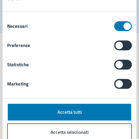
Segnala disservizio
Selezione
Necessari
del
consenso
Preferenze
Statistiche
Comune di Napoli
Marketing
AMMINISTRAZIONE
Aree amministrative
Organi di governo
Municipalità
Accetta tutti
Uffici
Enti e fondazioni
Accetta selezionati
Politici