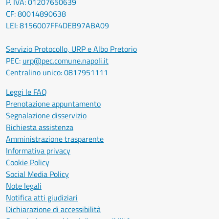
P. IVA: 01207650639
CF: 80014890638
LEI: 8156007FF4DEB97ABA09
Servizio Protocollo, URP e Albo Pretorio
PEC:
urp@pec.comune.napoli.it
Centralino unico:
0817951111
Leggi le FAQ
Prenotazione appuntamento
Segnalazione disservizio
Richiesta assistenza
Amministrazione trasparente
Informativa privacy
Cookie Policy
Social Media Policy
Note legali
Notifica atti giudiziari
Dichiarazione di accessibilità