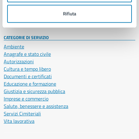
Personale amministrativo
Documenti e dati
Rifiuta
Intranet, posta aziendale e protocollo
CATEGORIE DI SERVIZIO
Ambiente
Anagrafe e stato civile
Autorizzazioni
Cultura e tempo libero
Documenti e certificati
Educazione e formazione
Giustizia e sicurezza pubblica
Imprese e commercio
Salute, benessere e assistenza
Servizi Cimiteriali
Vita lavorativa