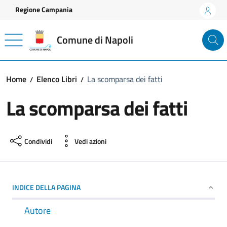
Vai ai contenuti
Vai al footer
Regione Campania
Comune di Napoli
Home
Elenco Libri
La scomparsa dei fatti
La scomparsa dei fatti
Condividi
Vedi azioni
INDICE DELLA PAGINA
Autore