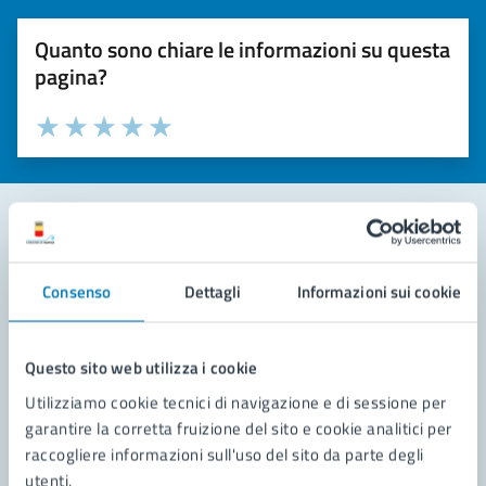
Quanto sono chiare le informazioni su questa
pagina?
Valuta la chiarezza delle informazioni (da 1 a 5 stelle)
Seleziona il numero di stelle per valutare la chiarezza delle i
Valuta 1 stelle su 5
Valuta 2 stelle su 5
Valuta 3 stelle su 5
Valuta 4 stelle su 5
Valuta 5 stelle su 5
Contatta il comune
Consenso
Dettagli
Informazioni sui cookie
Leggi le domande frequenti
Richiedi assistenza
Questo sito web utilizza i cookie
Utilizziamo cookie tecnici di navigazione e di sessione per
Prenota appuntamento
garantire la corretta fruizione del sito e cookie analitici per
raccogliere informazioni sull'uso del sito da parte degli
Problemi in città
utenti.