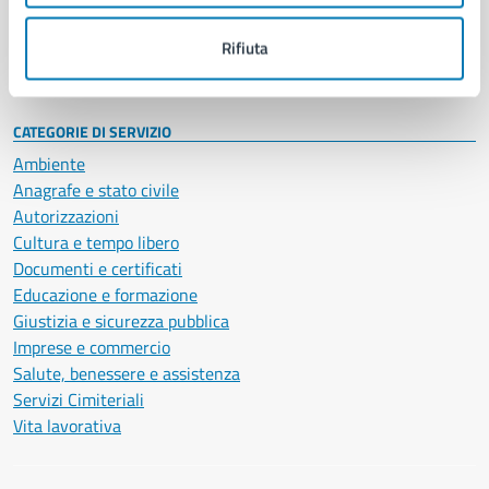
Personale amministrativo
Documenti e dati
Rifiuta
Intranet, posta aziendale e protocollo
CATEGORIE DI SERVIZIO
Ambiente
Anagrafe e stato civile
Autorizzazioni
Cultura e tempo libero
Documenti e certificati
Educazione e formazione
Giustizia e sicurezza pubblica
Imprese e commercio
Salute, benessere e assistenza
Servizi Cimiteriali
Vita lavorativa