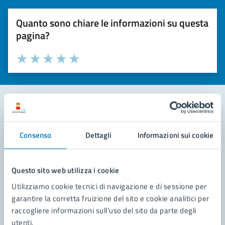
Quanto sono chiare le informazioni su questa
pagina?
Valuta la chiarezza delle informazioni (da 1 a 5 stelle)
Seleziona il numero di stelle per valutare la chiarezza delle i
Valuta 1 stelle su 5
Valuta 2 stelle su 5
Valuta 3 stelle su 5
Valuta 4 stelle su 5
Valuta 5 stelle su 5
Contatta il comune
Consenso
Dettagli
Informazioni sui cookie
Leggi le domande frequenti
Richiedi assistenza
Questo sito web utilizza i cookie
Utilizziamo cookie tecnici di navigazione e di sessione per
Prenota appuntamento
garantire la corretta fruizione del sito e cookie analitici per
raccogliere informazioni sull'uso del sito da parte degli
Problemi in città
utenti.