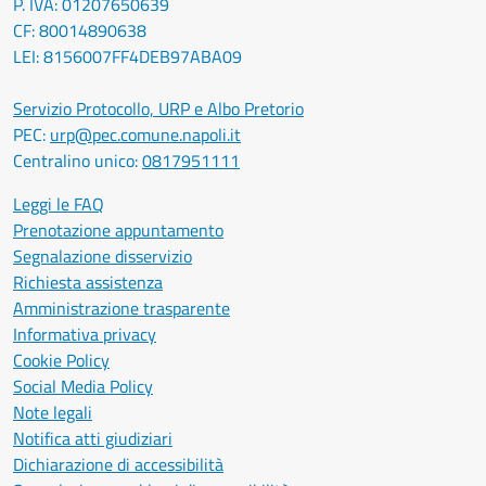
P. IVA: 01207650639
CF: 80014890638
LEI: 8156007FF4DEB97ABA09
Servizio Protocollo, URP e Albo Pretorio
PEC:
urp@pec.comune.napoli.it
Centralino unico:
0817951111
Leggi le FAQ
Prenotazione appuntamento
Segnalazione disservizio
Richiesta assistenza
Amministrazione trasparente
Informativa privacy
Cookie Policy
Social Media Policy
Note legali
Notifica atti giudiziari
Dichiarazione di accessibilità