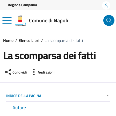
Vai ai contenuti
Vai al footer
Regione Campania
Comune di Napoli
Home
Elenco Libri
La scomparsa dei fatti
La scomparsa dei fatti
Condividi
Vedi azioni
INDICE DELLA PAGINA
Autore