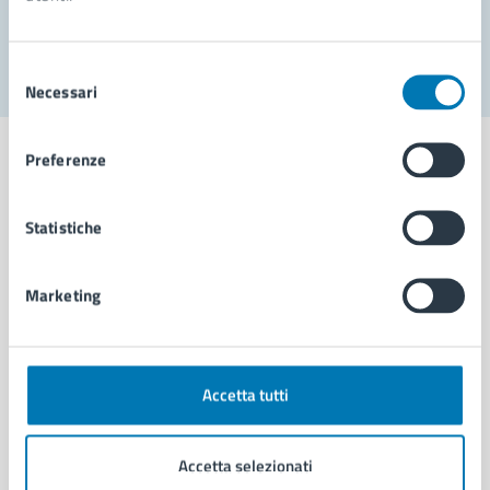
Segnala disservizio
Selezione
Necessari
del
consenso
Preferenze
Statistiche
Comune di Napoli
Marketing
AMMINISTRAZIONE
Aree amministrative
Organi di governo
Municipalità
Accetta tutti
Uffici
Enti e fondazioni
Accetta selezionati
Politici