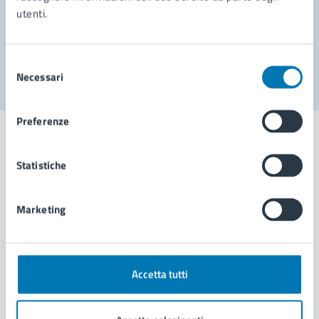
utenti.
Problemi in città
Segnala disservizio
Selezione
Necessari
del
consenso
Preferenze
Statistiche
Comune di Napoli
Marketing
AMMINISTRAZIONE
Aree amministrative
Organi di governo
Accetta tutti
Municipalità
Uffici