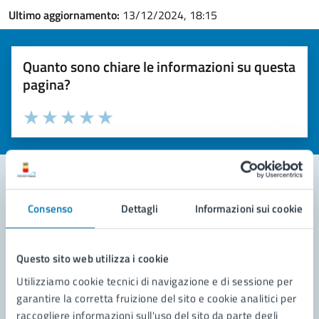
Ultimo aggiornamento:
13/12/2024, 18:15
Quanto sono chiare le informazioni su questa
pagina?
Valuta la chiarezza delle informazioni (da 1 a 5 stelle)
Seleziona il numero di stelle per valutare la chiarezza delle i
Valuta 1 stelle su 5
Valuta 2 stelle su 5
Valuta 3 stelle su 5
Valuta 4 stelle su 5
Valuta 5 stelle su 5
Consenso
Dettagli
Informazioni sui cookie
Contatta il comune
Leggi le domande frequenti
Questo sito web utilizza i cookie
Richiedi assistenza
Utilizziamo cookie tecnici di navigazione e di sessione per
garantire la corretta fruizione del sito e cookie analitici per
Prenota appuntamento
raccogliere informazioni sull'uso del sito da parte degli